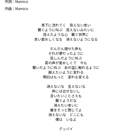
作詞：
Mamico
作曲：
Mamico
真下に流れてく　見えない思い

繋ぐように叫ぶ　見えないみたいに

見えたような心　繋ぐ世界に

思い愛おしくなる　消えないようになる

だんだん褪せた声も

それが夢だったように

苦しんだように叫ぶ

君の声が愛おしくて　今も

繋いだように叫ぶ　あの空に触れるように

越えたいように変わる

明日はもっと　変わる変える

消えないな　言えないな

声には出せないし

言いたいことさえも

繋ぐようだな

消えたい思いに

蓋をそっと閉じてよ

消えないな　どこにも

僕は　いるよ

グッバイ
