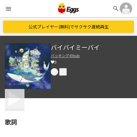
search
menu
公式プレイヤー(無料)でサクサク連続再生
バイバイミーバイ
バッキングのbub
3
歌詞