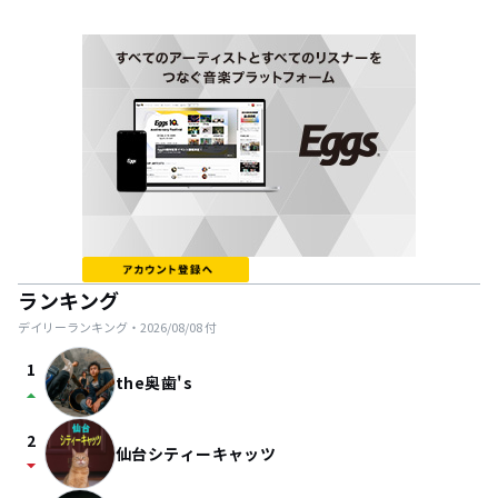
ランキング
デイリーランキング・
2026/08/08
付
1
the奥歯's
arrow_drop_up
2
仙台シティーキャッツ
arrow_drop_down