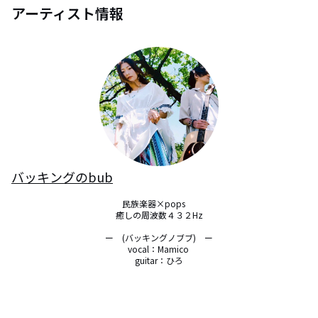
アーティスト情報
バッキングのbub
民族楽器×pops 　

癒しの周波数４３２Hz

ー　(バッキングノブブ)　ー

vocal：Mamico 

guitar：ひろ