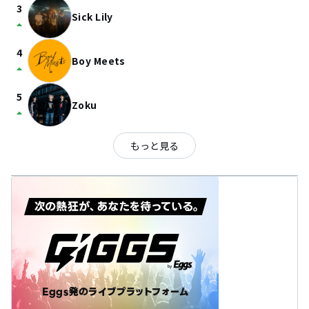
3
Sick Lily
arrow_drop_up
4
Boy Meets
arrow_drop_up
5
Zoku
arrow_drop_up
もっと見る