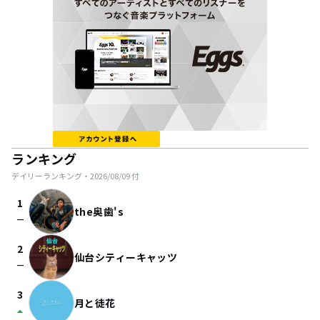
ランキング
デイリーランキング・
2026/08/09
付
1
the奥歯's
check_indeterminate_small
2
仙台シティーキャッツ
check_indeterminate_small
3
月と徒花
arrow_drop_up