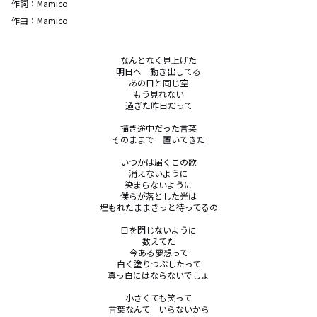
作詞：
Mamico
作曲：
Mamico
なんとなく見上げた

明日へ　動き出してる

あの日と同じ空

もう見れない

過ぎた昨日だって

描き途中だった言葉

そのままで　置いてきた

いつかは届くこの歌

消えないように

染まらないように

僕らが落とした光は

埋もれたままきっと待ってるの

目を閉じないように

数えてた

今ある夢想って

白く塗りつぶしたって

真っ白にはならないでしょ

小さくても笑って

言葉なんて　いらないから
