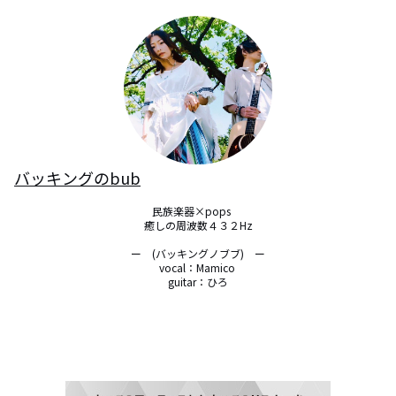
バッキングのbub
民族楽器×pops 　

癒しの周波数４３２Hz

ー　(バッキングノブブ)　ー

vocal：Mamico 

guitar：ひろ