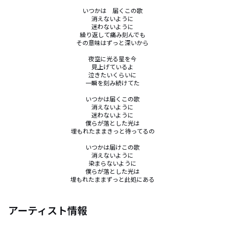
いつかは　届くこの歌

消えないように

迷わないように

繰り返して痛み刻んでも

その意味はずっと深いから

夜空に光る星を今

見上げているよ

泣きたいくらいに

一瞬を刻み続けてた

いつかは届くこの歌

消えないように

迷わないように

僕らが落とした光は

埋もれたままきっと待ってるの

いつかは届けこの歌

消えないように

染まらないように

僕らが落とした光は

埋もれたままずっと此処にある
アーティスト情報