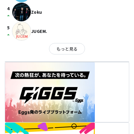
4
Zoku
arrow_drop_up
5
JUGEM.
arrow_drop_up
もっと見る