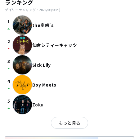
ランキング
デイリーランキング・
2026/08/08
付
1
the奥歯's
arrow_drop_up
2
仙台シティーキャッツ
arrow_drop_down
3
Sick Lily
arrow_drop_up
4
Boy Meets
arrow_drop_up
5
Zoku
arrow_drop_up
もっと見る