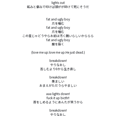
lights out

妬みと僻みで叩けば頭がが砕けて死にそうだ

fat and ugly boy

爪を噛む

fat and ugly boy

爪を噛む

この星じゃどうやらお前は汚く醜いらしいかららら

fat and ugly boy

腹を裂く

(love me up.love me up.He just dead.)

breakdown!

やりなおし

苦しむより0から生き直し

breakdown!

羨ましい

おまえがただうらやましい

aaa lights down!

fuck it up bicth!!

首をしめるようにあんたが笑うから

breakdown!

やりなおし
