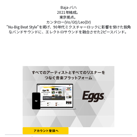
Baja-バハ

2021年結成。

東京拠点。

カンタロー(Vo/Gt)/Leo(Dr)

"Nu-Big Beat Style"を掲げ、90年代ミクスチャーロックに影響を受けた鋭角
なバンドサウンドに、エレクトロサウンドを融合させた2ピースバンド。