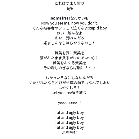
これはつまり憤り

aye

set me free !なんかいも

Now you see me, now you don't.

そんな被害者のフリして泣くなよstupid boy

おい　触んなよ

おい　汚れんだろ

妬ましんならほらやりなおし！

賛美を豚に賛美を

繋がれたまま貪るだけのあいつらに

賛美をおくる賛美を

その場しのぎならば脳にナイフ

わかったろなにもないんだろ

くたびれたならとびだせ車の前でもなんでもおい

はやくしろ！

set you free解き放つ

yeeeeeeeee!!!!!

fat and ugly boy

fat and ugly boy

fat and ugly boy

fat and ugly boy

爪を噛む