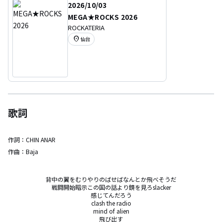
2026/10/03
MEGA★ROCKS 2026
ROCKATERIA
location_on
仙台
歌詞
作詞：
CHIN ANAR
作曲：
Baja
背中の翼をむりやりのばせばなんとか飛べそうだ

戦闘開始暗示この国の話より鏡を見ろslacker

感じてんだろう

clash the radio

mind of alien

飛び出す
