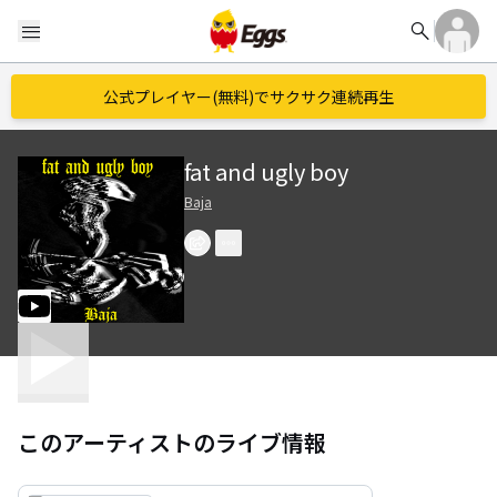
search
menu
公式プレイヤー(無料)でサクサク連続再生
fat and ugly boy
Baja
このアーティストのライブ情報