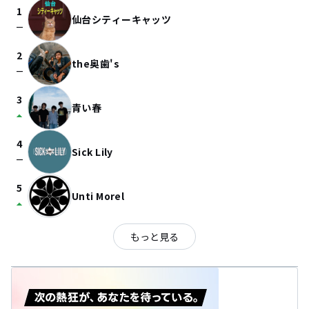
1
仙台シティーキャッツ
check_indeterminate_small
2
the奥歯's
check_indeterminate_small
3
青い春
arrow_drop_up
4
Sick Lily
check_indeterminate_small
5
Unti Morel
arrow_drop_up
もっと見る