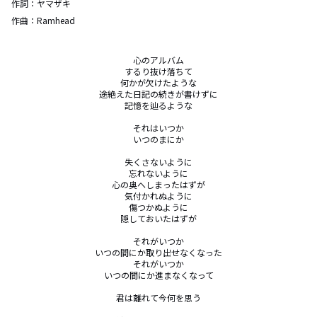
作詞：
ヤマザキ
作曲：
Ramhead
心のアルバム

するり抜け落ちて

何かが欠けたような

途絶えた日記の続きが書けずに

記憶を辿るような

それはいつか

いつのまにか

失くさないように

忘れないように

心の奥へしまったはずが

気付かれぬように

傷つかぬように

隠しておいたはずが

それがいつか

いつの間にか取り出せなくなった

それがいつか

いつの間にか進まなくなって

君は離れて今何を思う
