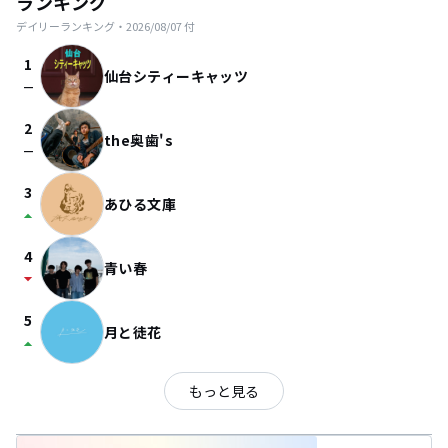
ランキング
デイリーランキング・
2026/08/07
付
1
仙台シティーキャッツ
check_indeterminate_small
2
the奥歯's
check_indeterminate_small
3
あひる文庫
arrow_drop_up
4
青い春
arrow_drop_down
5
月と徒花
arrow_drop_up
もっと見る