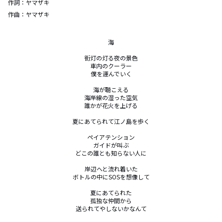
作詞：
ヤマザキ
作曲：
ヤマザキ
海

街灯の灯る夜の景色

車内のクーラー

僕を運んでいく

海が聴こえる

海岸線の湿った空気

誰かが花火を上げる

夏にあてられて江ノ島を歩く

ペイアテンション

ガイドが叫ぶ

どこの誰とも知らない人に

岸辺へと流れ着いた

ボトルの中にSOSを想像して

夏にあてられた

孤独な仲間から

送られてやしないかなんて
