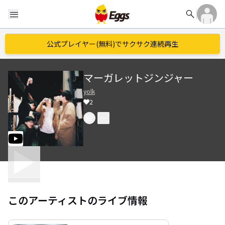
search
menu
公式プレイヤー(無料)でサクサク連続再生
マーガレットジンジャー
yolk
2
このアーティストのライブ情報