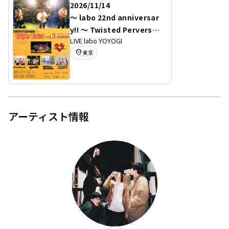
2026/11/14
～ labo 22nd anniversar
y!! ～ Twisted Perverse p
LIVE labo YOYOGI
re. 『Triple Twist -vol.3
location_on
東京
-』
アーティスト情報