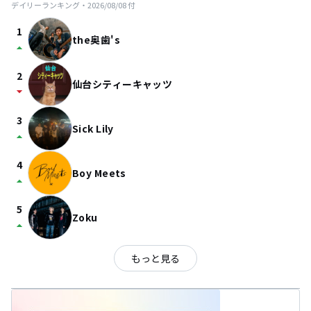
デイリーランキング・
2026/08/08
付
1
the奥歯's
arrow_drop_up
2
仙台シティーキャッツ
arrow_drop_down
3
Sick Lily
arrow_drop_up
4
Boy Meets
arrow_drop_up
5
Zoku
arrow_drop_up
もっと見る