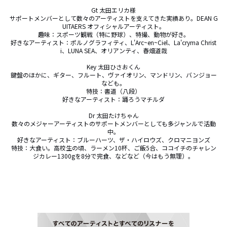
Gt 太田エリカ様

サポートメンバーとして数々のアーティストを支えてきた実績あり。DEAN G
UITAERS オフィシャルアーティスト。

趣味：スポーツ観戦（特に野球）、特撮、動物が好き。

好きなアーティスト：ポルノグラフィティ、L'Arc~en~Ciel、La'cryma Christ
i、LUNA SEA、オリアンティ、春畑道哉

Key 太田ひさおくん

鍵盤のほかに、ギター、フルート、ヴァイオリン、マンドリン、バンジョー
なども。

特技：書道（八段）

好きなアーティスト：踊ろうマチルダ

Dr 太田たけちゃん

数々のメジャーアーティストのサポートメンバーとしても多ジャンルで活動
中。

好きなアーティスト：ブルーハーツ、ザ・ハイロウズ、クロマニヨンズ

特技：大食い。高校生の頃、ラーメン10杯、ご飯5合、ココイチのチャレン
ジカレー1300gを8分で完食、などなど（今はもう無理）。