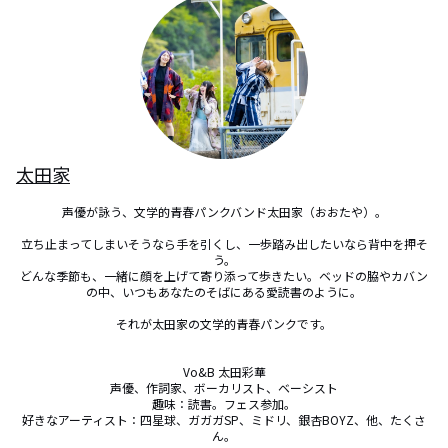
太田家
声優が詠う、文学的青春パンクバンド太田家（おおたや）。

立ち止まってしまいそうなら手を引くし、一歩踏み出したいなら背中を押そ
う。

どんな季節も、一緒に顔を上げて寄り添って歩きたい。ベッドの脇やカバン
の中、いつもあなたのそばにある愛読書のように。

それが太田家の文学的青春パンクです。

Vo&B 太田彩華

声優、作詞家、ボーカリスト、ベーシスト

趣味：読書。フェス参加。

好きなアーティスト：四星球、ガガガSP、ミドリ、銀杏BOYZ、他、たくさ
ん。
