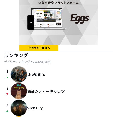
ランキング
デイリーランキング・
2026/08/08
付
1
the奥歯's
arrow_drop_up
2
仙台シティーキャッツ
arrow_drop_down
3
Sick Lily
arrow_drop_up