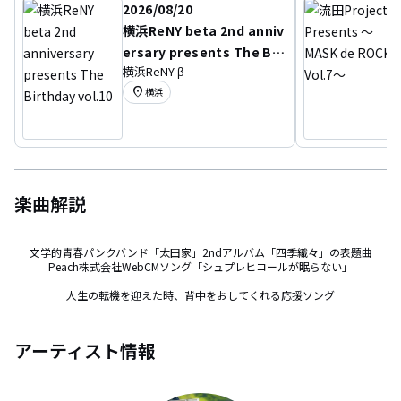
2026/08/20
横浜ReNY beta 2nd anniv
ersary presents The Bir
横浜ReNY β
thday vol.10
location_on
横浜
楽曲解説
文学的青春パンクバンド「太田家」2ndアルバム「四季織々」の表題曲

Peach株式会社WebCMソング「シュプレヒコールが眠らない」

人生の転機を迎えた時、背中をおしてくれる応援ソング
アーティスト情報