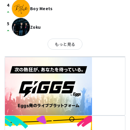
4
Boy Meets
arrow_drop_up
5
Zoku
arrow_drop_up
もっと見る