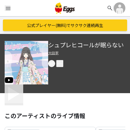
search
menu
公式プレイヤー(無料)でサクサク連続再生
シュプレヒコールが眠らない
太田家
このアーティストのライブ情報