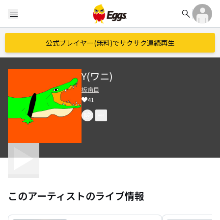
search
menu
公式プレイヤー(無料)でサクサク連続再生
Y(ワニ)
板歯目
41
このアーティストのライブ情報