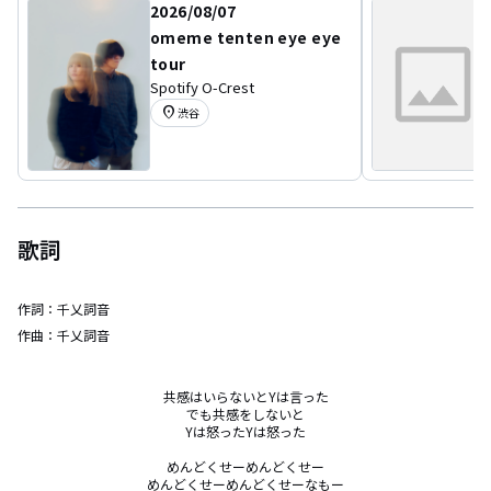
2026/08/07
omeme tenten eye eye
tour
Spotify O-Crest
location_on
渋谷
歌詞
作詞：
千乂詞音
作曲：
千乂詞音
共感はいらないとYは言った

でも共感をしないと

Yは怒ったYは怒った

めんどくせーめんどくせー

めんどくせーめんどくせーなもー
