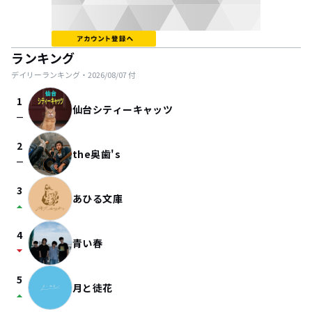
ランキング
デイリーランキング・
2026/08/07
付
1
仙台シティーキャッツ
check_indeterminate_small
2
the奥歯's
check_indeterminate_small
3
あひる文庫
arrow_drop_up
4
青い春
arrow_drop_down
5
月と徒花
arrow_drop_up