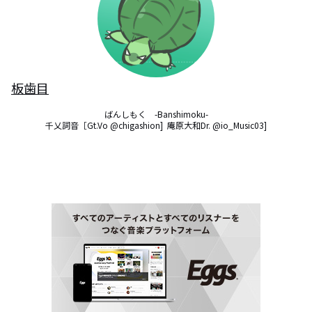
板歯目
ばんしもく　-Banshimoku-

千乂詞音［Gt.Vo @chigashion]  庵原大和Dr. @io_Music03]