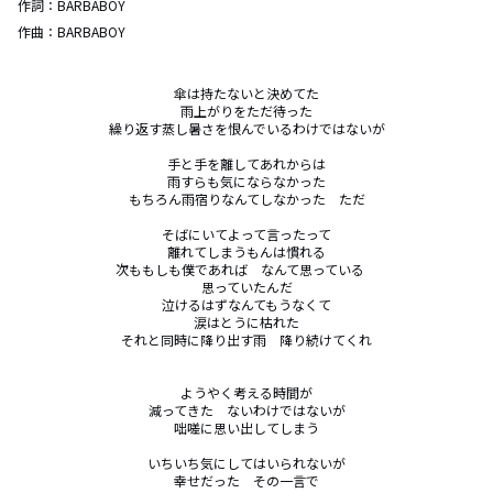
作詞：
BARBABOY
作曲：
BARBABOY
傘は持たないと決めてた

雨上がりをただ待った

繰り返す蒸し暑さを恨んでいるわけではないが

手と手を離してあれからは

雨すらも気にならなかった

もちろん雨宿りなんてしなかった　ただ

そばにいてよって言ったって

離れてしまうもんは慣れる

次ももしも僕であれば　なんて思っている　

思っていたんだ

泣けるはずなんてもうなくて

涙はとうに枯れた

それと同時に降り出す雨　降り続けてくれ

ようやく考える時間が

減ってきた　ないわけではないが

咄嗟に思い出してしまう

いちいち気にしてはいられないが

幸せだった　その一言で
