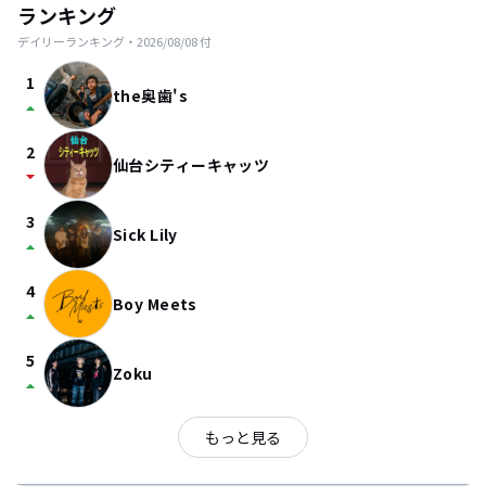
ランキング
デイリーランキング・
2026/08/08
付
1
the奥歯's
arrow_drop_up
2
仙台シティーキャッツ
arrow_drop_down
3
Sick Lily
arrow_drop_up
4
Boy Meets
arrow_drop_up
5
Zoku
arrow_drop_up
もっと見る