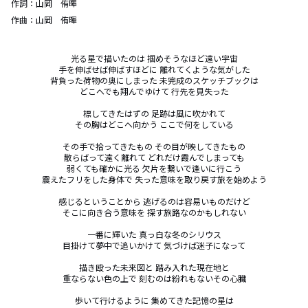
作詞：
山岡 侑暉
作曲：
山岡 侑暉
光る星で描いたのは 掴めそうなほど遠い宇宙

手を伸ばせば伸ばすほどに 離れてくような気がした

背負った荷物の奥にしまった 未完成のスケッチブックは

どこへでも翔んでゆけて 行先を見失った

標してきたはずの 足跡は風に吹かれて

その胸はどこへ向かう ここで何をしている

その手で拾ってきたもの その目が映してきたもの

散らばって遠く離れて どれだけ霞んでしまっても

弱くても確かに光る 欠片を繋いで逢いに行こう

震えたフリをした身体で 失った意味を取り戻す旅を始めよう

感じるということから 逃げるのは容易いものだけど

そこに向き合う意味を 探す旅路なのかもしれない

一番に輝いた 真っ白な冬のシリウス

目掛けて夢中で追いかけて 気づけば迷子になって

描き殴った未来図と 踏み入れた現在地と

重ならない色の上で 刻むのは紛れもないその心臓

歩いて行けるように 集めてきた記憶の星は
