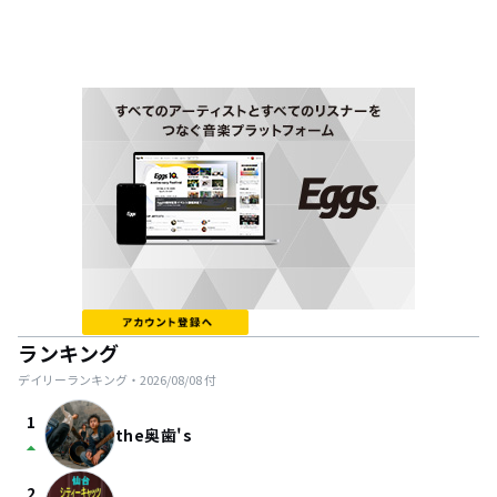
ランキング
デイリーランキング・
2026/08/08
付
1
the奥歯's
arrow_drop_up
2