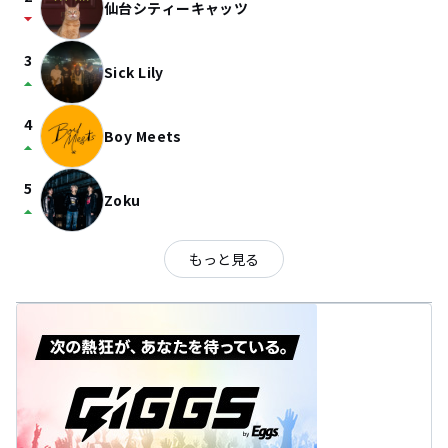
仙台シティーキャッツ
arrow_drop_down
3
Sick Lily
arrow_drop_up
4
Boy Meets
arrow_drop_up
5
Zoku
arrow_drop_up
もっと見る