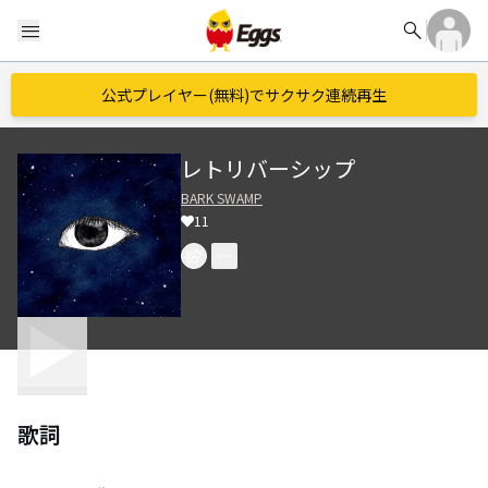
search
menu
公式プレイヤー(無料)でサクサク連続再生
レトリバーシップ
BARK SWAMP
11
歌詞