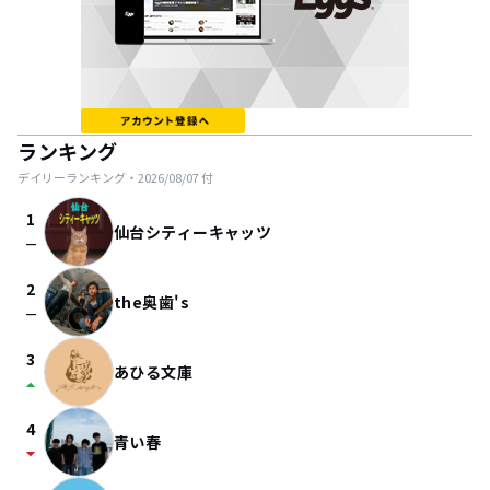
ランキング
デイリーランキング・
2026/08/07
付
1
仙台シティーキャッツ
check_indeterminate_small
2
the奥歯's
check_indeterminate_small
3
あひる文庫
arrow_drop_up
4
青い春
arrow_drop_down