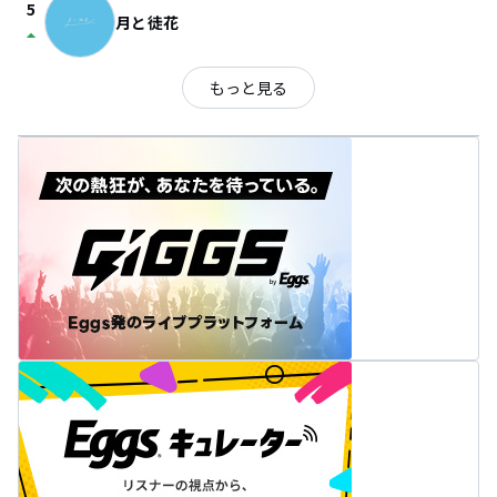
5
月と徒花
arrow_drop_up
もっと見る