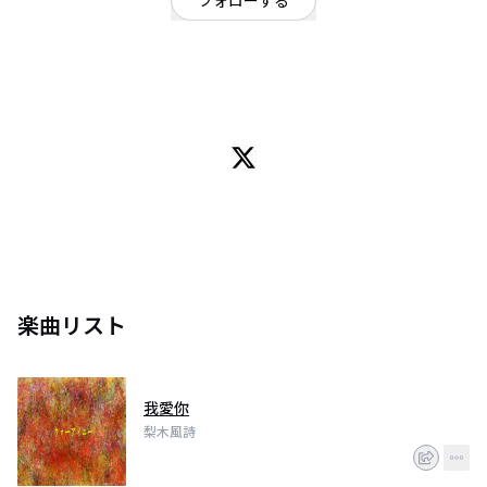
フォローする
東京都
ポップ
/
ロック
OFFICIAL WEBSITE
音楽を作ってます。
楽曲リスト
我愛你
梨木風詩