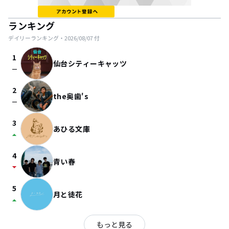
ランキング
デイリーランキング・
2026/08/07
付
1
仙台シティーキャッツ
check_indeterminate_small
2
the奥歯's
check_indeterminate_small
3
あひる文庫
arrow_drop_up
4
青い春
arrow_drop_down
5
月と徒花
arrow_drop_up
もっと見る