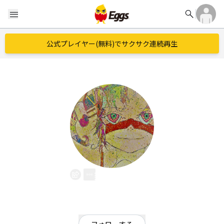
search
menu
公式プレイヤー(無料)でサクサク連続再生
梨木風詩
EggsID：
bauluulu
0
フォロワー