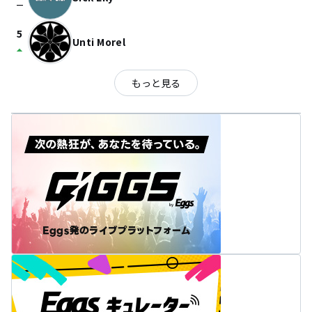
check_indeterminate_small
5
Unti Morel
arrow_drop_up
もっと見る