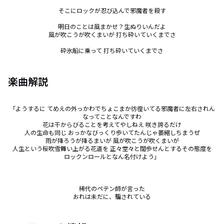
そこにロックが忍び込んで邪魔者を殺す

明日のことは風まかせ？生ぬりいんだよ

風が吹こうが吹くまいが 打ち砕いていくまでさ

砕氷船に乗って 打ち砕いていくまでさ
楽曲解説
「ようするに てめえの外っかわでちょこまか彷徨いてる邪魔者に左右されん
なってことなんですわ

花は干からびることを考えてやしねえ 咲き誇るだけ

人の生命も同じ おっかなびっくり歩いてたんじゃ萎縮しちまうぜ

雨が降ろうが降るまいが 風が吹こうが吹くまいが

人生という桜吹雪舞い上がる花道を 正々堂々と闊歩せんとするその態度を

ロックンロールとなん名付けよう」

稀代のペテン師が言った

おれは未だに、騙されている