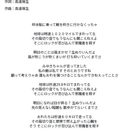
作詞：
高遠瑞生
作曲：
高遠瑞生
砕氷船に乗って敵を砕きに行かなくっちゃ

地球は時速１０２０マイルでまわってる

その風切り音でもうなんにも聞こえねえよ

そこにロックが忍び込んで邪魔者を殺す

明日のことは風まかせ？生ぬりいんだよ

風が吹こうが吹くまいが 打ち砕いていくまでさ

みゆきちゃんが言ってました

私の敵は私です そのとおりですね

翻って考えりゃあ 誰もおれを傷つけることなんかできねえってことさ

地球は秒速29.8キロでまわってる

その風切り音でもうなんにも聞こえねえよ

そこにロックが忍び込んで邪魔者を殺す

明日になれば日が昇る？ 生ぬりいんだよ

先の見えない暗闇も 散歩がてらいくまでさ

おれたちは秒速６０キロで走ってる

その風切り音と摩擦で燃え上がった心臓を

そう そこにロックが忍び込んで邪魔者を殺す 
