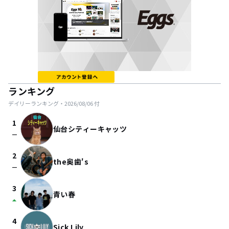
ランキング
デイリーランキング・
2026/08/06
付
1
仙台シティーキャッツ
check_indeterminate_small
2
the奥歯's
check_indeterminate_small
3
青い春
arrow_drop_up
4
Sick Lily