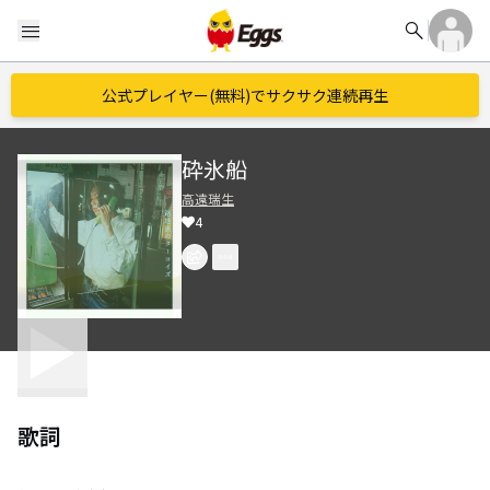
search
menu
公式プレイヤー(無料)でサクサク連続再生
砕氷船
高遠瑞生
4
歌詞