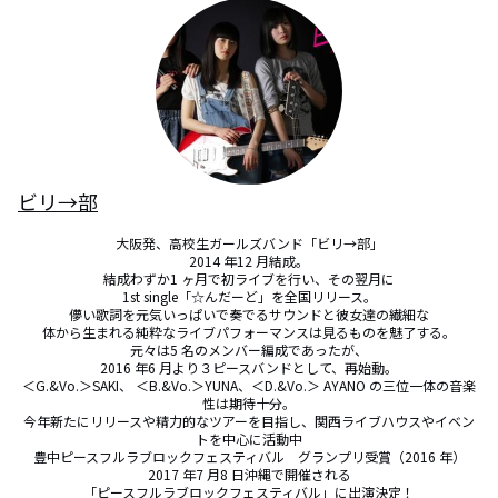
ビリ→部
大阪発、高校生ガールズバンド「ビリ→部」

2014 年12 月結成。

結成わずか1 ヶ月で初ライブを行い、その翌月に

1st single「☆んだーど」を全国リリース。

儚い歌詞を元気いっぱいで奏でるサウンドと彼女達の繊細な

体から生まれる純粋なライブパフォーマンスは見るものを魅了する。

元々は5 名のメンバー編成であったが、

2016 年6 月より３ピースバンドとして、再始動。

＜G.&Vo.＞SAKI、 ＜B.&Vo.＞YUNA、＜D.&Vo.＞ AYANO の三位一体の音楽
性は期待十分。

今年新たにリリースや精力的なツアーを目指し、関西ライブハウスやイベン
トを中心に活動中

豊中ピースフルラブロックフェスティバル　グランプリ受賞（2016 年）

2017 年7 月8 日沖縄で開催される

「ピースフルラブロックフェスティバル」に出演決定！
