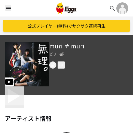
search
menu
公式プレイヤー(無料)でサクサク連続再生
muri ≠ muri
ビリ→部
アーティスト情報