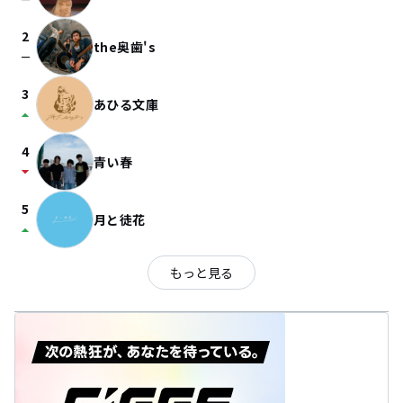
check_indeterminate_small
2
the奥歯's
check_indeterminate_small
3
あひる文庫
arrow_drop_up
4
青い春
arrow_drop_down
5
月と徒花
arrow_drop_up
もっと見る