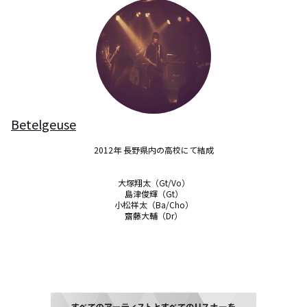
Betelgeuse
2012年 長野県内の高校にて結成

大塚翔太（Gt/Vo）

島津俊輝（Gt）

小松祥太（Ba/Cho）

齋藤大輔（Dr）