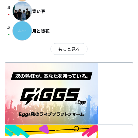
4
青い春
arrow_drop_down
5
月と徒花
arrow_drop_up
もっと見る