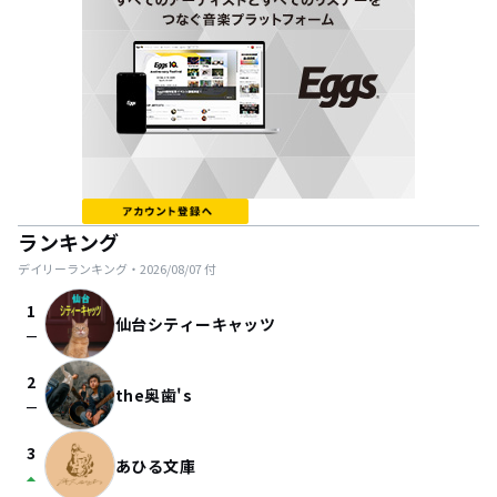
ランキング
デイリーランキング・
2026/08/07
付
1
仙台シティーキャッツ
check_indeterminate_small
2
the奥歯's
check_indeterminate_small
3
あひる文庫
arrow_drop_up