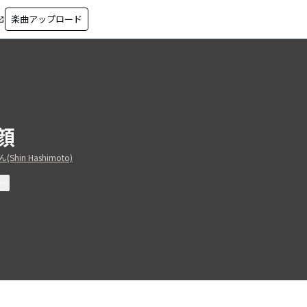
楽曲アップロード
in_new
顔
Shin Hashimoto)