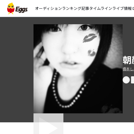
オーディション
ランキング
記事
タイムライン
ライブ情報
open_
朝
橋本しん(