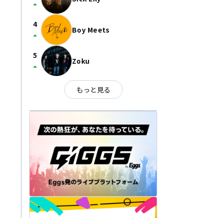
arrow_drop_up
4
Boy Meets
arrow_drop_up
5
Zoku
arrow_drop_up
もっと見る