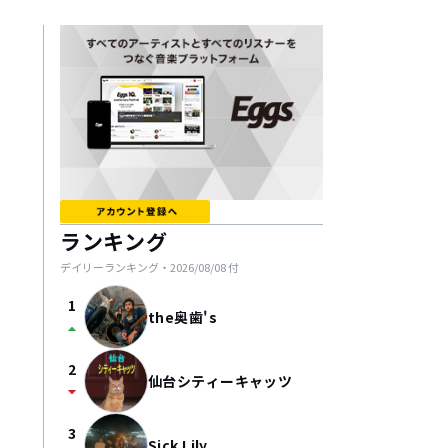
ランキング
デイリーランキング・
2026/08/08
付
1
the奥歯's
arrow_drop_up
2
仙台シティーキャッツ
arrow_drop_down
3
Sick Lily