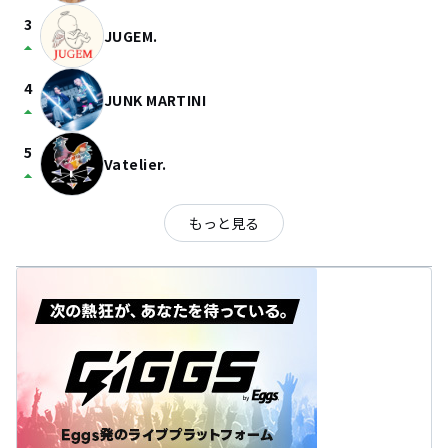
3
JUGEM.
arrow_drop_up
4
JUNK MARTINI
arrow_drop_up
5
Vatelier.
arrow_drop_up
もっと見る