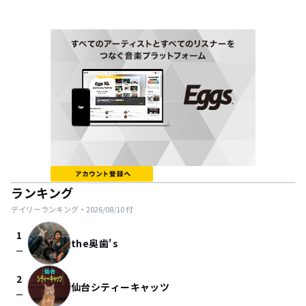
ランキング
デイリーランキング・
2026/08/10
付
1
the奥歯's
check_indeterminate_small
2
仙台シティーキャッツ
check_indeterminate_small