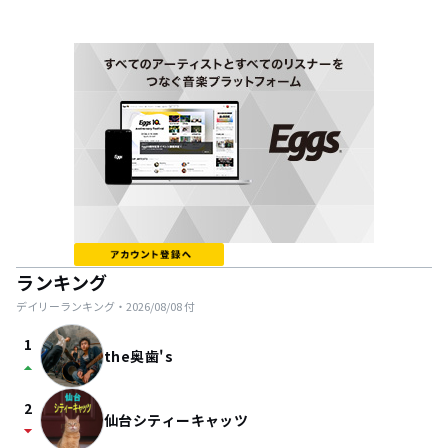
ランキング
デイリーランキング・
2026/08/08
付
1
the奥歯's
arrow_drop_up
2
仙台シティーキャッツ
arrow_drop_down