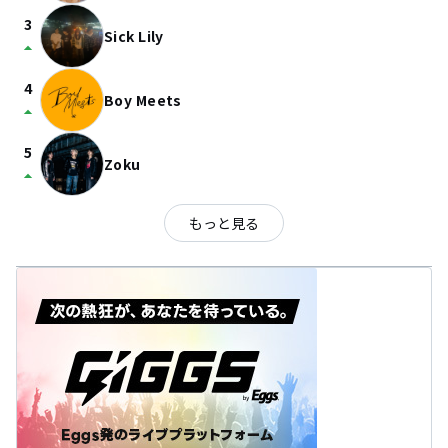
3
Sick Lily
arrow_drop_up
4
Boy Meets
arrow_drop_up
5
Zoku
arrow_drop_up
もっと見る