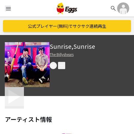
search
menu
公式プレイヤー(無料)でサクサク連続再生
Sunrise,Sunrise
The Billyshears
アーティスト情報