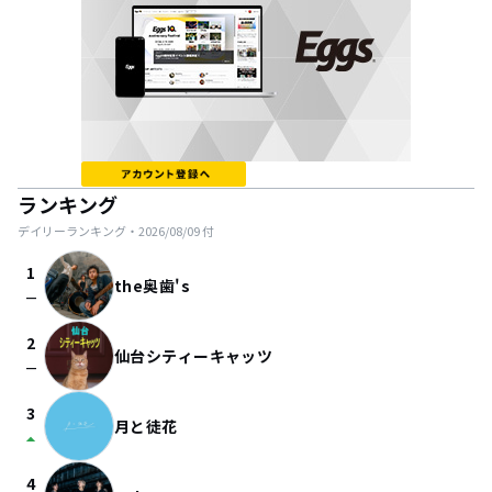
ランキング
デイリーランキング・
2026/08/09
付
1
the奥歯's
check_indeterminate_small
2
仙台シティーキャッツ
check_indeterminate_small
3
月と徒花
arrow_drop_up
4