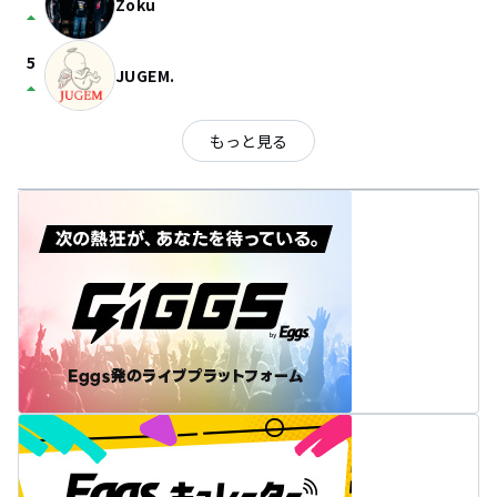
Zoku
arrow_drop_up
5
JUGEM.
arrow_drop_up
もっと見る