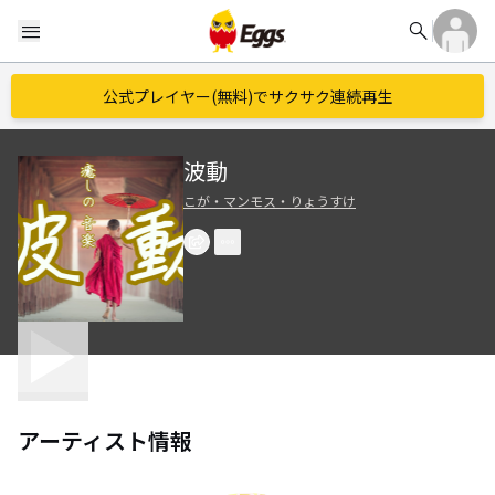
search
menu
公式プレイヤー(無料)でサクサク連続再生
波動
こが・マンモス・りょうすけ
アーティスト情報