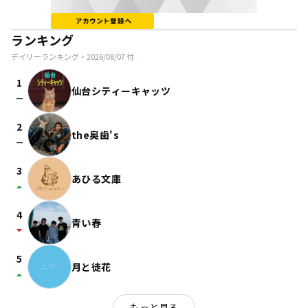
ランキング
デイリーランキング・
2026/08/07
付
1
仙台シティーキャッツ
check_indeterminate_small
2
the奥歯's
check_indeterminate_small
3
あひる文庫
arrow_drop_up
4
青い春
arrow_drop_down
5
月と徒花
arrow_drop_up
もっと見る