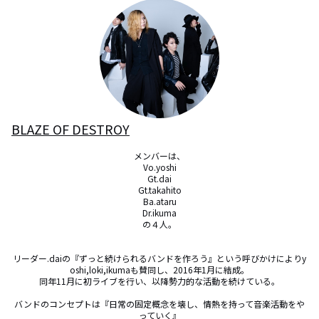
BLAZE OF DESTROY
メンバーは、

Vo.yoshi

Gt.dai

Gt.takahito

Ba.ataru

Dr.ikuma

の４人。

リーダー.daiの『ずっと続けられるバンドを作ろう』という呼びかけによりy
oshi,loki,ikumaも賛同し、2016年1月に結成。

同年11月に初ライブを行い、以降勢力的な活動を続けている。

バンドのコンセプトは『日常の固定概念を壊し、情熱を持って音楽活動をや
っていく』
