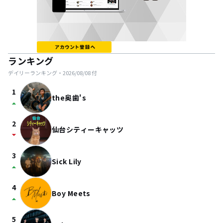
ランキング
デイリーランキング・
2026/08/08
付
1
the奥歯's
arrow_drop_up
2
仙台シティーキャッツ
arrow_drop_down
3
Sick Lily
arrow_drop_up
4
Boy Meets
arrow_drop_up
5