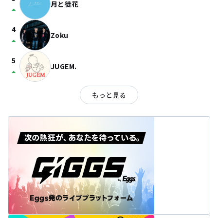
月と徒花
arrow_drop_up
4
Zoku
arrow_drop_up
5
JUGEM.
arrow_drop_up
もっと見る