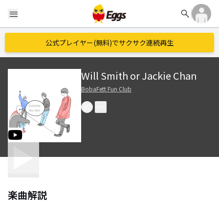
search
menu
公式プレイヤー(無料)でサクサク連続再生
Will Smith or Jackie Chan
BobaFett Fun Club
楽曲解説