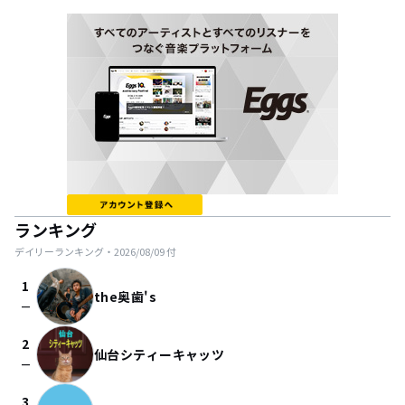
ランキング
デイリーランキング・
2026/08/09
付
1
the奥歯's
check_indeterminate_small
2
仙台シティーキャッツ
check_indeterminate_small
3