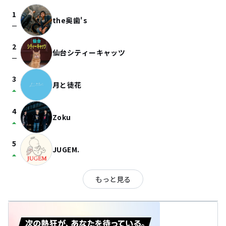
1
the奥歯's
check_indeterminate_small
2
仙台シティーキャッツ
check_indeterminate_small
3
月と徒花
arrow_drop_up
4
Zoku
arrow_drop_up
5
JUGEM.
arrow_drop_up
もっと見る