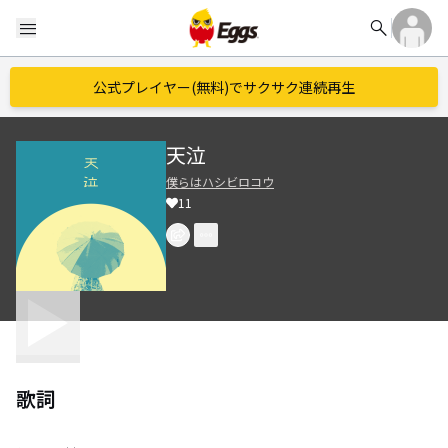
search
menu
公式プレイヤー(無料)でサクサク連続再生
天泣
僕らはハシビロコウ
11
歌詞