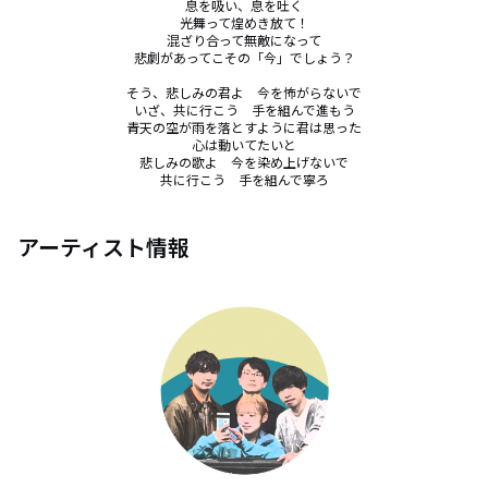
息を吸い、息を吐く

光舞って煌めき放て！

混ざり合って無敵になって

悲劇があってこその「今」でしょう？

そう、悲しみの君よ　今を怖がらないで

いざ、共に行こう　手を組んで進もう

青天の空が雨を落とすように君は思った

心は動いてたいと

悲しみの歌よ　今を染め上げないで

共に行こう　手を組んで寧ろ
アーティスト情報