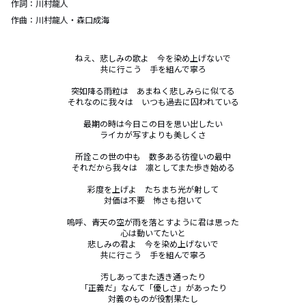
作詞：
川村龍人
作曲：
川村龍人・森口成海
ねえ、悲しみの歌よ　今を染め上げないで

共に行こう　手を組んで寧ろ

突如降る雨粒は　あまねく悲しみらに似てる

それなのに我々は　いつも過去に囚われている

最期の時は今日この日を思い出したい

ライカが写すよりも美しくさ

所詮この世の中も　数多ある彷徨いの最中

それだから我々は　凛としてまた歩き始める

彩度を上げよ　たちまち光が射して

対価は不要　怖さも抱いて

嗚呼、青天の空が雨を落とすように君は思った

心は動いてたいと

悲しみの君よ　今を染め上げないで

共に行こう　手を組んで寧ろ

汚しあってまた透き通ったり

「正義だ」なんて「優しさ」があったり

対義のものが役割果たし
