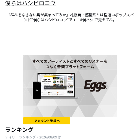
僕らはハシビロコウ
「群れをなさない鳥が集まってみた」札幌発・感情系とは程遠いポップスバ
ンド"僕らはハシビロコウ"です！#僕ハシ で覚えてね。
ランキング
デイリーランキング・
2026/08/09
付