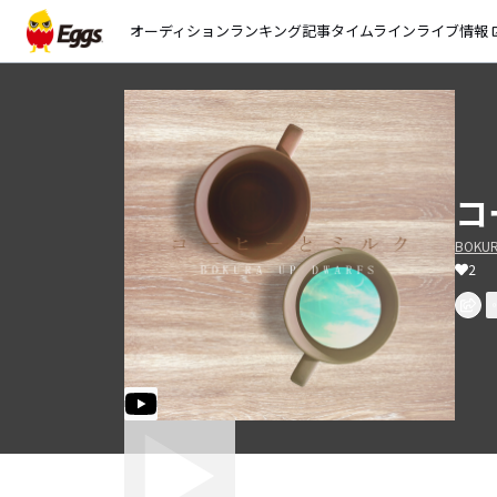
オーディション
ランキング
記事
タイムライン
ライブ情報
open_
コ
BOKUR
2