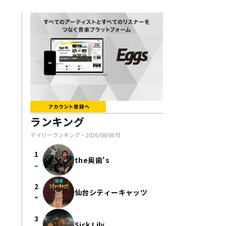
ランキング
デイリーランキング・
2026/08/08
付
1
the奥歯's
arrow_drop_up
2
仙台シティーキャッツ
arrow_drop_down
3
Sick Lily