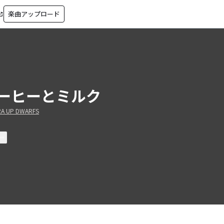
楽曲アップロード
in_new
ーヒーとミルク
A UP DWARFS