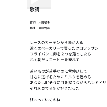
歌詞
作詞：
太田啓希
作曲：
太田啓希
レースのカーテンから陽が入る

近くのベーカリーで買ったクロワッサン

フライパンに卵を２つを落としたら

ねぇ朝だよコーヒーを淹れて

苦いものが苦手なのに背伸びして

甘さに逃げるためにミルクを温める

あなたは眠そうに目を擦りながらハンドドリッ
それを見てる朝が好きだった

終わっていくのね
