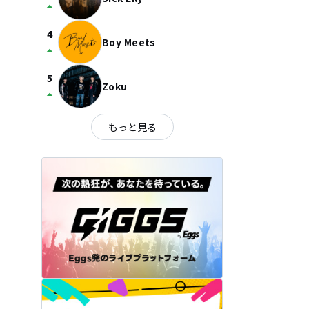
arrow_drop_up
4
Boy Meets
arrow_drop_up
5
Zoku
arrow_drop_up
もっと見る