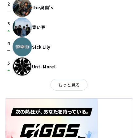
2
the奥歯's
check_indeterminate_small
3
青い春
arrow_drop_up
4
Sick Lily
check_indeterminate_small
5
Unti Morel
arrow_drop_up
もっと見る