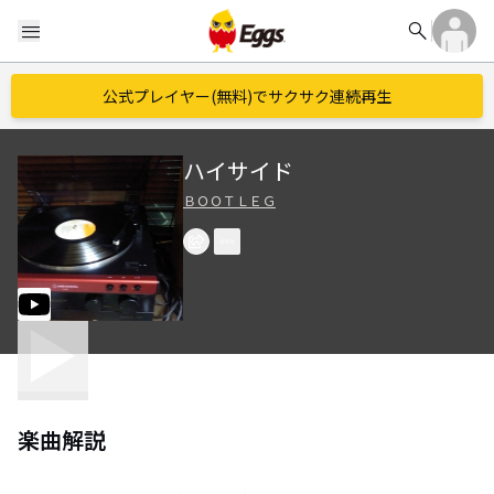
search
menu
公式プレイヤー(無料)でサクサク連続再生
ハイサイド
ＢＯＯＴＬＥＧ
楽曲解説