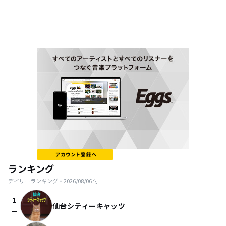
ランキング
デイリーランキング・
2026/08/06
付
1
仙台シティーキャッツ
check_indeterminate_small