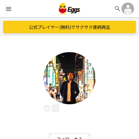
search
menu
公式プレイヤー(無料)でサクサク連続再生
BOTTA
EggsID：
botta0115
0
フォロワー