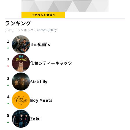
ランキング
デイリーランキング・
2026/08/08
付
1
the奥歯's
arrow_drop_up
2
仙台シティーキャッツ
arrow_drop_down
3
Sick Lily
arrow_drop_up
4
Boy Meets
arrow_drop_up
5
Zoku
arrow_drop_up