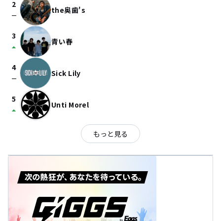
2
the奥歯's
check_indeterminate_small
3
青い春
arrow_drop_up
4
Sick Lily
check_indeterminate_small
5
Unti Morel
arrow_drop_up
もっと見る