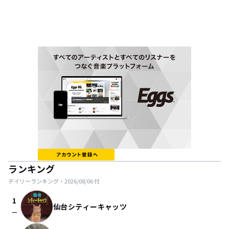
ランキング
デイリーランキング・
2026/08/06
付
1
仙台シティーキャッツ
check_indeterminate_small