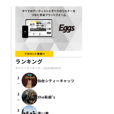
ランキング
デイリーランキング・
2026/08/06
付
1
仙台シティーキャッツ
check_indeterminate_small
2
the奥歯's
check_indeterminate_small
3
青い春