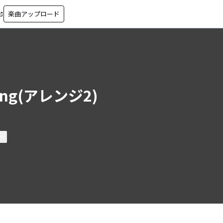
楽曲アップロード
in_new
ing(アレンジ2)