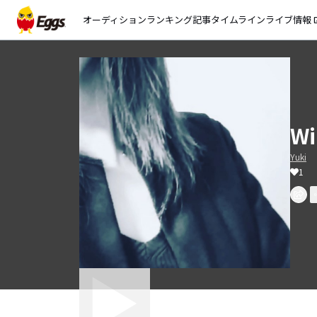
オーディション
ランキング
記事
タイムライン
ライブ情報
open_
W
Yuki
1