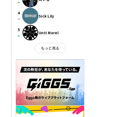
arrow_drop_up
4
Sick Lily
check_indeterminate_small
5
Unti Morel
arrow_drop_up
もっと見る