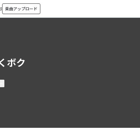
楽曲アップロード
in_new
くボク