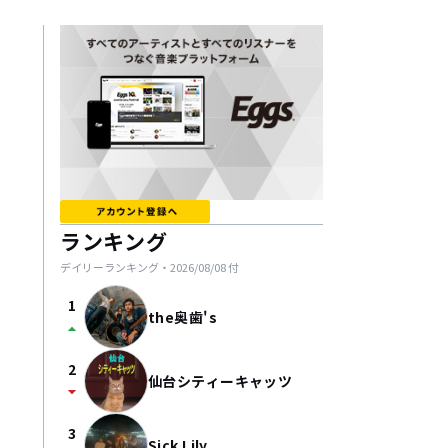
ランキング
デイリーランキング・
2026/08/08
付
1
the奥歯's
arrow_drop_up
2
仙台シティーキャッツ
arrow_drop_down
3
Sick Lily