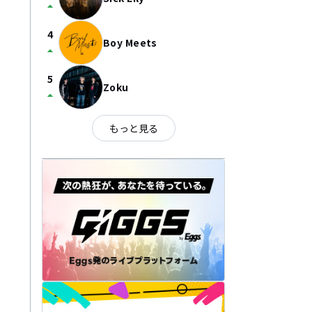
arrow_drop_up
4
Boy Meets
arrow_drop_up
5
Zoku
arrow_drop_up
もっと見る