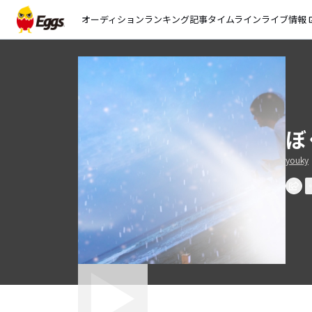
オーディション
ランキング
記事
タイムライン
ライブ情報
open_
ぼ
youky