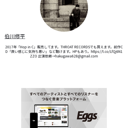
伯川修平
2017年「Hop in C」販売してます。THROAT RECORDSでも買えます。前作C
D「良い感じに気持ち悪い」など聴けます。HPもあり。https://t.co/LfQj6N1
ZZO 出演依頼→hakugawa628@gmail.com