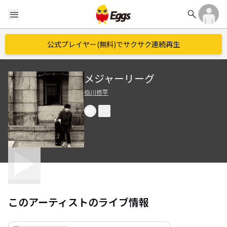
search
menu
公式プレイヤー(無料)でサクサク連続再生
メジャーリーグ
伯川修平
このアーティストのライブ情報