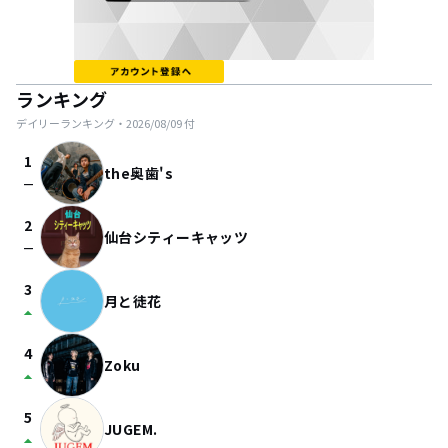
ランキング
デイリーランキング・
2026/08/09
付
1
the奥歯's
check_indeterminate_small
2
仙台シティーキャッツ
check_indeterminate_small
3
月と徒花
arrow_drop_up
4
Zoku
arrow_drop_up
5
JUGEM.
arrow_drop_up