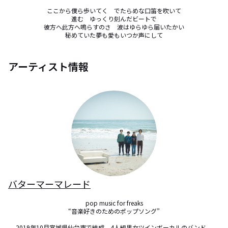
ここから僕ら歩いてく　でたらめな口笛を吹いて

進む　ゆっくり刻んだビートで

彼方へ此方へ鳴らすのさ　波はゆらゆら届いたかい

秘めていた夢も愛もいつか声にして
アーティスト情報
バターマーマレード
pop music for freaks

“音楽好きのためのポップソング”

2019年10月宮城県仙台市で結成、4人組男女ツインボーカルのバンド。
