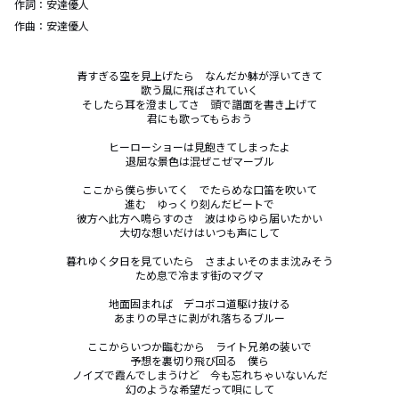
作詞：
安達優人
作曲：
安達優人
青すぎる空を見上げたら　なんだか躰が浮いてきて

歌う風に飛ばされていく

そしたら耳を澄ましてさ　頭で譜面を書き上げて

君にも歌ってもらおう

ヒーローショーは見飽きてしまったよ

退屈な景色は混ぜこぜマーブル

ここから僕ら歩いてく　でたらめな口笛を吹いて

進む　ゆっくり刻んだビートで

彼方へ此方へ鳴らすのさ　波はゆらゆら届いたかい

大切な想いだけはいつも声にして

暮れゆく夕日を見ていたら　さまよいそのまま沈みそう

ため息で冷ます街のマグマ

地面固まれば　デコボコ道駆け抜ける

あまりの早さに剥がれ落ちるブルー

ここからいつか臨むから　ライト兄弟の装いで

予想を裏切り飛び回る　僕ら

ノイズで霞んでしまうけど　今も忘れちゃいないんだ

幻のような希望だって唄にして
