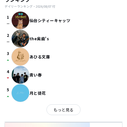
デイリーランキング・
2026/08/07
付
1
仙台シティーキャッツ
check_indeterminate_small
2
the奥歯's
check_indeterminate_small
3
あひる文庫
arrow_drop_up
4
青い春
arrow_drop_down
5
月と徒花
arrow_drop_up
もっと見る