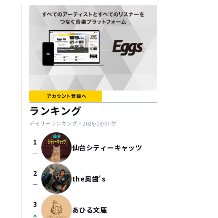
ランキング
デイリーランキング・
2026/08/07
付
1
仙台シティーキャッツ
check_indeterminate_small
2
the奥歯's
check_indeterminate_small
3
あひる文庫
arrow_drop_up