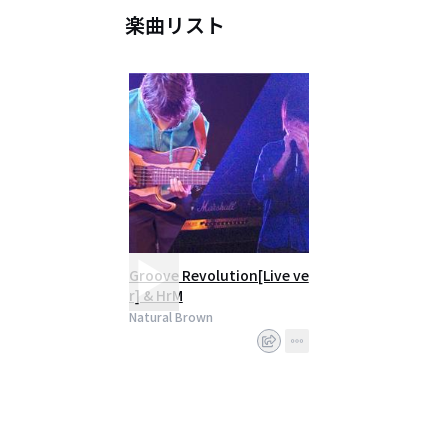
楽曲リスト
Groove Revolution[Live ve
r] & HrM
Natural Brown