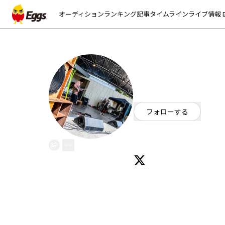
オーディション
ランキング
記事
タイムライン
ライブ情報
open_
Natural Brown
EggsID：
byouinmeshi
2
フォロワー
フォローする
兵庫県
We are Natural Brown:Electric B