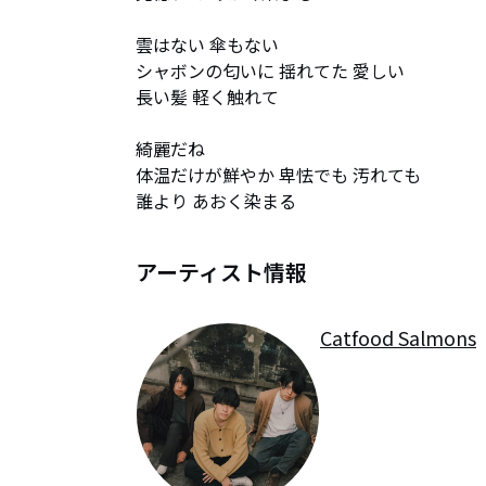
雲はない 傘もない

シャボンの匂いに 揺れてた 愛しい

長い髪 軽く触れて

綺麗だね

体温だけが鮮やか 卑怯でも 汚れても

誰より あおく染まる
アーティスト情報
Catfood Salmons