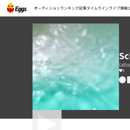
オーディション
ランキング
記事
タイムライン
ライブ情報
open_
Sc
Catfo
3