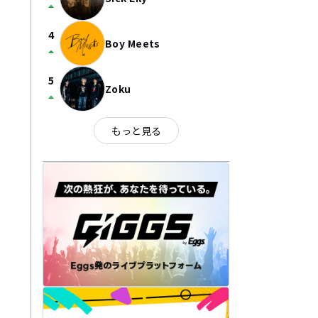
arrow_drop_up
4
Boy Meets
arrow_drop_up
5
Zoku
arrow_drop_up
もっと見る