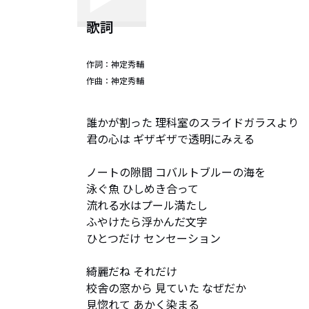
歌詞
作詞：
神定秀輔
作曲：
神定秀輔
誰かが割った 理科室のスライドガラスより

君の心は ギザギザで透明にみえる

ノートの隙間 コバルトブルーの海を

泳ぐ魚 ひしめき合って

流れる水はプール満たし

ふやけたら浮かんだ文字

ひとつだけ センセーション

綺麗だね それだけ

校舎の窓から 見ていた なぜだか

見惚れて あかく染まる
