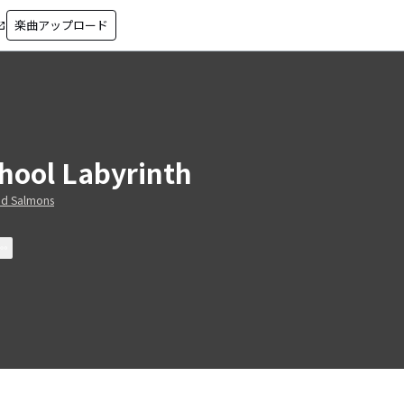
楽曲アップロード
in_new
hool Labyrinth
od Salmons