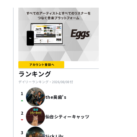
ランキング
デイリーランキング・
2026/08/08
付
1
the奥歯's
arrow_drop_up
2
仙台シティーキャッツ
arrow_drop_down
3
Sick Lily