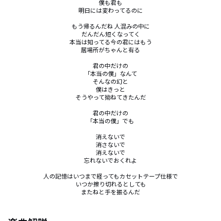
僕も君も

明日には変わってるのに

もう帰るんだね 人混みの中に

だんだん短くなってく

本当は知ってる今の君にはもう

居場所がちゃんと有る

君の中だけの

「本当の僕」なんて

そんなの幻と

僕はきっと

そうやって拗ねてきたんだ

君の中だけの

「本当の僕」でも

消えないで

消さないで

消えないで

忘れないでおくれよ

人の記憶はいつまで経ってもカセットテープ仕様で

いつか擦り切れるとしても

またねと手を振るんだ