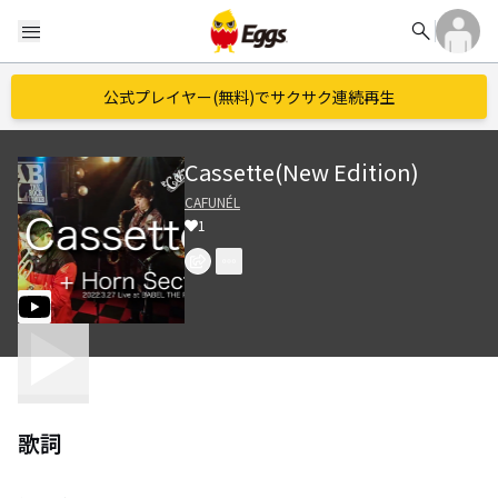
search
menu
公式プレイヤー(無料)でサクサク連続再生
Cassette(New Edition)
CAFUNÉL
1
歌詞