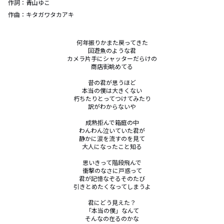
作詞：
青山ゆこ
作曲：
キタガワタカアキ
何年振りかまた戻ってきた

回遊魚のような君

カメラ片手にシャッターだらけの

商店街眺めてる

昔の君が思うほど

本当の僕は大きくない

朽ちたりとってつけてみたり

訳がわからないや

成熟拒んで箱庭の中

わんわん泣いていた君が

静かに涙を流すのを見て

大人になったこと知る

思いきって階段飛んで

衝撃のなさに戸惑って

君が記憶なぞるそのたび

引きとめたくなってしまうよ

君にどう見えた？

「本当の僕」なんて

そんなの在るのかな
