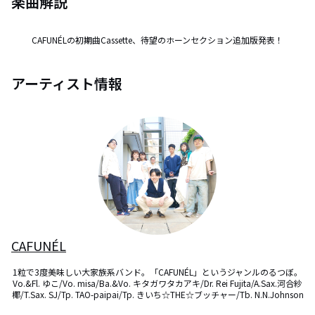
楽曲解説
CAFUNÉLの初期曲Cassette、待望のホーンセクション追加版発表！
アーティスト情報
CAFUNÉL
1粒で3度美味しい大家族系バンド。「CAFUNÉL」というジャンルのるつぼ。

Vo.&Fl. ゆこ/Vo. misa/Ba.&Vo. キタガワタカアキ/Dr. Rei Fujita/A.Sax.河合紗
椰/T.Sax. SJ/Tp. TAO-paipai/Tp. きいち☆THE☆ブッチャー/Tb. N.N.Johnson