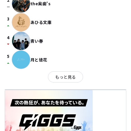
2
the奥歯's
check_indeterminate_small
3
あひる文庫
arrow_drop_up
4
青い春
arrow_drop_down
5
月と徒花
arrow_drop_up
もっと見る