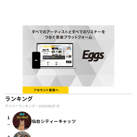
ランキング
デイリーランキング・
2026/08/07
付
1
仙台シティーキャッツ
check_indeterminate_small