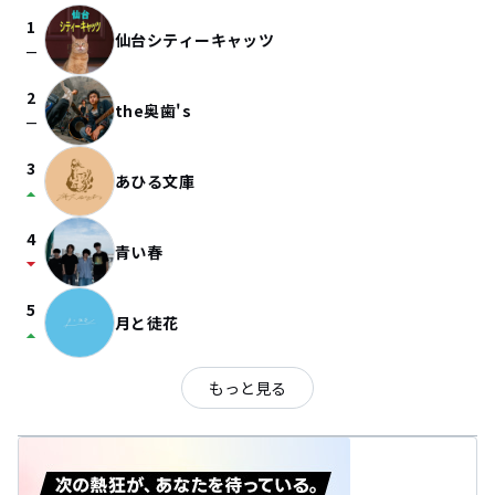
1
仙台シティーキャッツ
check_indeterminate_small
2
the奥歯's
check_indeterminate_small
3
あひる文庫
arrow_drop_up
4
青い春
arrow_drop_down
5
月と徒花
arrow_drop_up
もっと見る