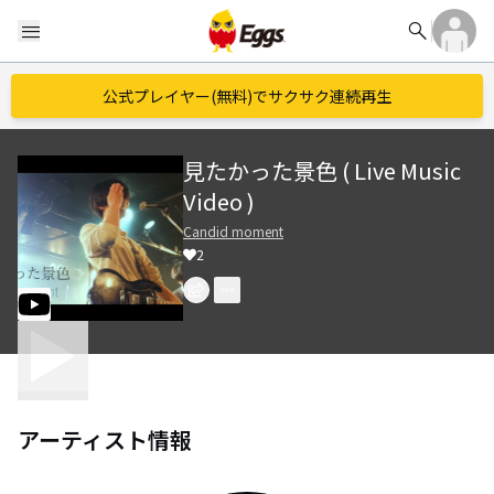
search
menu
公式プレイヤー(無料)でサクサク連続再生
見たかった景色 ( Live Music
Video )
Candid moment
2
アーティスト情報