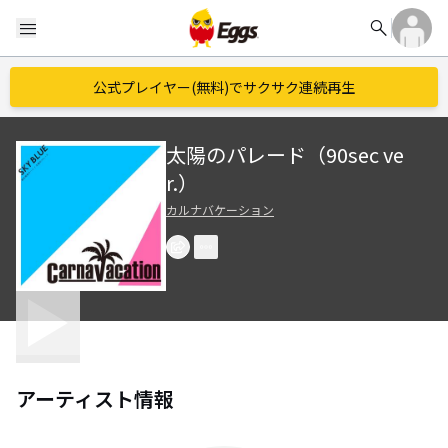
search
menu
公式プレイヤー(無料)でサクサク連続再生
太陽のパレード（90sec ve
r.）
カルナバケーション
アーティスト情報