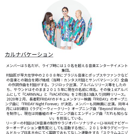
カルナバケーション
メンバーは５名だが、ライブ時には１０名を超える音楽エンターテイメント
集団。

村田匠が早大在学中の２００８年にブラジル音楽とポップスやファンクなど
の音楽との融合を掲げ結成（当時：カンタス村田とサンバマシーンズ）全曲
の作詞作曲を村田がする。フジロック出演、アルバムリリース等をしたの
ち、サウンドはそのまま２０１５年に現在の名前に改名。その後１stアルバ
ムにして『CARNIVAL』と『VACATION』を２枚(各13曲入り)同時リリース。

2020年２月、長者町FRIDAYのドキュメンタリー映画『FRIDAY』のオープニ
ング曲に「FRIDAY Night Forever」が決定。メンバーも同映画に出演。同年４
月にはBS朝日《ラグビーウィークリー》オープニング曲「Beyond Words」
を制作し、現在は同番組のオープニング曲とエンディング曲「だれも知らな
い」を担当している。

リーダーの村田はCM音楽の制作やラジオパーソナリティー(J-WAVEナビゲー
ターオーディション優秀賞)としても活動する他に、２０１９年ラグビーワー
ルドカップ日本大会にて＜国歌でおもてなし＞運動をする「スクラムユニゾ