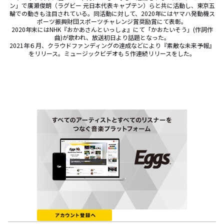
ン」で廣瀬俊朗（ラグビー 元日本代表キャプテン）らと共に活動し、東京五
輪での動きも注目されている。同活動に対して、2020年にはヤマハ発動機ス
ポーツ振興財団スポーツチャレンジ賞奨励賞にて表彰。

2020年末にはNHK『おかあさんといっしょ』にて「かおたいそう」(作詞作
曲)が歌われ、放送初日より話題となった。

2021年６月、クラウドファンディングの達成などにより『素敵な未来予報』
をリリース。ミュージックビデオも５作連続リリースをした。