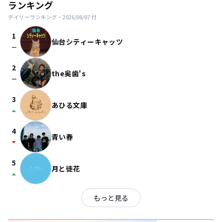
ランキング
デイリーランキング・
2026/08/07
付
1
仙台シティーキャッツ
check_indeterminate_small
2
the奥歯's
check_indeterminate_small
3
あひる文庫
arrow_drop_up
4
青い春
arrow_drop_down
5
月と徒花
arrow_drop_up
もっと見る