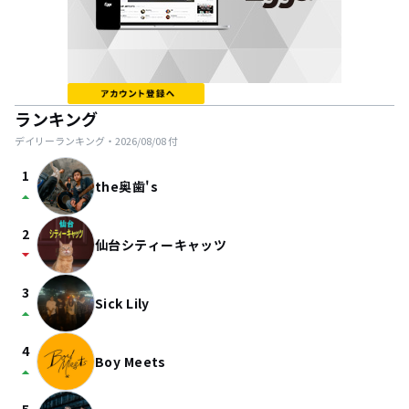
ランキング
デイリーランキング・
2026/08/08
付
1
the奥歯's
arrow_drop_up
2
仙台シティーキャッツ
arrow_drop_down
3
Sick Lily
arrow_drop_up
4
Boy Meets
arrow_drop_up