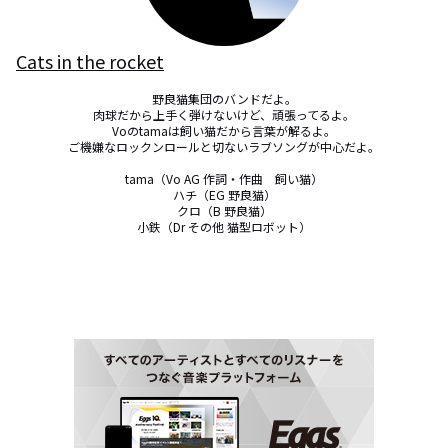
Cats in the rocket
野良猫集団のバンドだよ。

肉球だから上手く弾けないけど、頑張ってるよ。

Voのtamaは飼い猫だから言葉が解るよ。

ご機嫌なロックンロールと切ないラブソングが中心だよ。

tama（Vo AG 作詞・作曲　飼い猫）

ハチ（EG 野良猫）

クロ（B 野良猫）

小鉄（Dr その他 猫型ロボット）