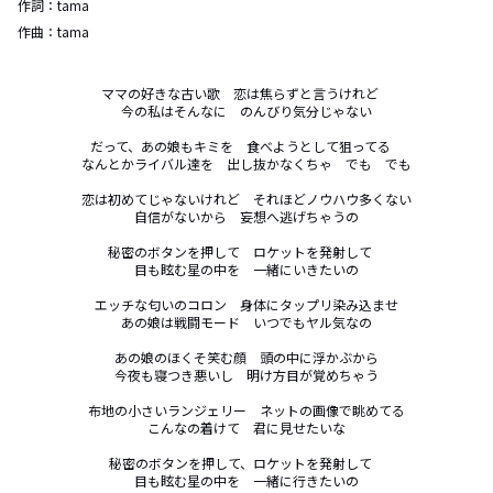
作詞：
tama
作曲：
tama
ママの好きな古い歌　恋は焦らずと言うけれど　

今の私はそんなに　のんびり気分じゃない

だって、あの娘もキミを　食べようとして狙ってる　

なんとかライバル達を　出し抜かなくちゃ　でも　でも

恋は初めてじゃないけれど　それほどノウハウ多くない

自信がないから　妄想へ逃げちゃうの

秘密のボタンを押して　ロケットを発射して　

目も眩む星の中を　一緒にいきたいの

エッチな匂いのコロン　身体にタップリ染み込ませ

あの娘は戦闘モード　いつでもヤル気なの

あの娘のほくそ笑む顔　頭の中に浮かぶから

今夜も寝つき悪いし　明け方目が覚めちゃう

布地の小さいランジェリー　ネットの画像で眺めてる

こんなの着けて　君に見せたいな

秘密のボタンを押して、ロケットを発射して　

目も眩む星の中を　一緒に行きたいの
