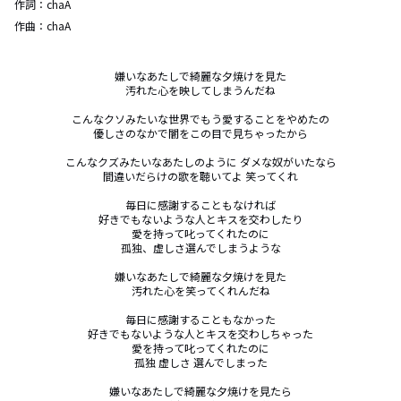
作詞：
chaA
作曲：
chaA
嫌いなあたしで綺麗な夕焼けを見た

汚れた心を映してしまうんだね

こんなクソみたいな世界でもう愛することをやめたの

優しさのなかで闇をこの目で見ちゃったから

こんなクズみたいなあたしのように ダメな奴がいたなら

間違いだらけの歌を聴いてよ 笑ってくれ

毎日に感謝することもなければ

好きでもないような人とキスを交わしたり

愛を持って叱ってくれたのに

孤独、虚しさ選んでしまうような

嫌いなあたしで綺麗な夕焼けを見た

汚れた心を笑ってくれんだね

毎日に感謝することもなかった

好きでもないような人とキスを交わしちゃった

愛を持って叱ってくれたのに

孤独 虚しさ 選んでしまった

嫌いなあたしで綺麗な夕焼けを見たら
