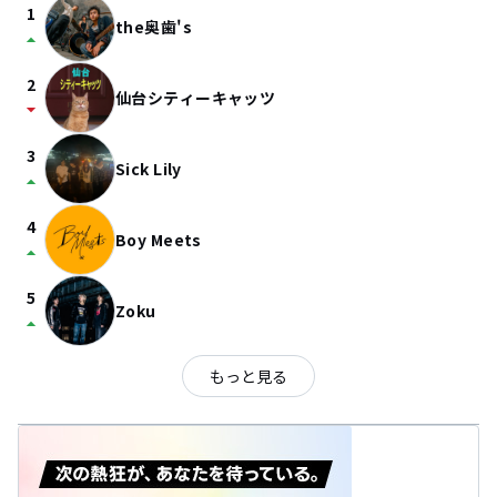
1
the奥歯's
arrow_drop_up
2
仙台シティーキャッツ
arrow_drop_down
3
Sick Lily
arrow_drop_up
4
Boy Meets
arrow_drop_up
5
Zoku
arrow_drop_up
もっと見る