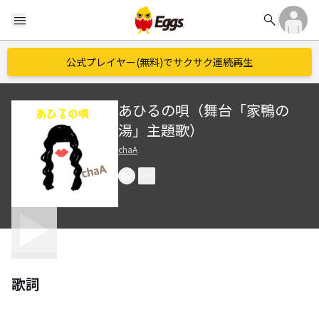
search
menu
公式プレイヤー(無料)でサクサク連続再生
あひるの唄（舞台「家鴨の
湯」主題歌）
chaA
歌詞