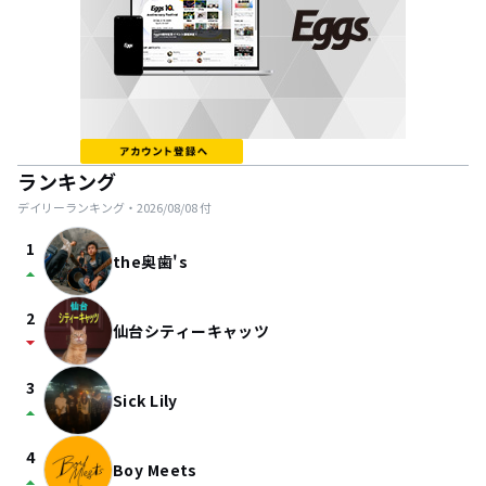
ランキング
デイリーランキング・
2026/08/08
付
1
the奥歯's
arrow_drop_up
2
仙台シティーキャッツ
arrow_drop_down
3
Sick Lily
arrow_drop_up
4
Boy Meets
arrow_drop_up