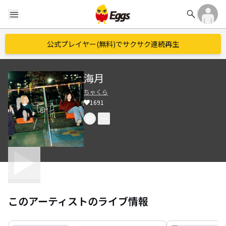
search
menu
公式プレイヤー(無料)でサクサク連続再生
海月
ちゃくら
1691
このアーティストのライブ情報