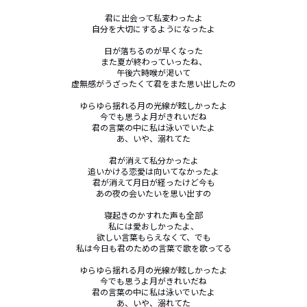
君に出会って私変わったよ

自分を大切にするようになったよ

日が落ちるのが早くなった

また夏が終わっていったね、

午後六時喉が渇いて

虚無感がうざったくて君をまた思い出したの

ゆらゆら揺れる月の光線が眩しかったよ

今でも思うよ月がきれいだね

君の言葉の中に私は泳いでいたよ

あ、いや、溺れてた

君が消えて私分かったよ

追いかける恋愛は向いてなかったよ

君が消えて月日が経ったけど今も

あの夜の会いたいを思い出すの

寝起きのかすれた声も全部

私には愛おしかったよ、

欲しい言葉もらえなくて、でも

私は今日も君のための言葉で歌を歌ってる

ゆらゆら揺れる月の光線が眩しかったよ

今でも思うよ月がきれいだね

君の言葉の中に私は泳いでいたよ

あ、いや、溺れてた
