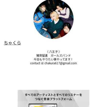
ちゃくら
（ 八王子 ）

猪突猛進　ガールズバンド

今日もやりたい事やってます！

contact は chakura617@gmail.com