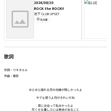
2026/08/20
ROCK the ROCK!!
池下 CLUB UPSET
location_on
名古屋
歌詞
作詞：
ワキタルル
作曲：
葉弥
ゆらゆら揺れる月の光線が眩しかったよ

今でも想うよ月がきれいだね

君に出会って私分かったよ

尽くせる優しさには寿命があること
