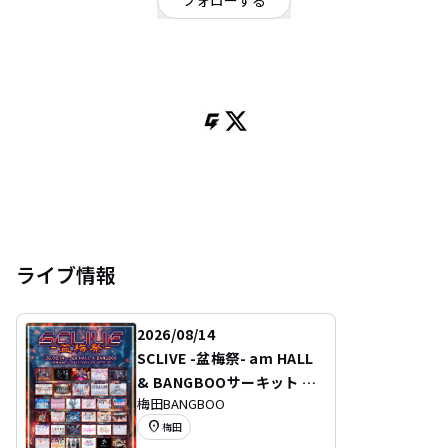
フォローする
熊本県
ロック
2018結成。シンプルかつソリッドなロックンロールトリオ
ライブ情報
2026/08/14
SCLIVE -盆梅祭- am HALL
& BANGBOOサーキット 大
梅田BANGBOO
阪東急REIホテル 2Fフロア /
location_on
梅田
特典会場】