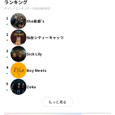
ランキング
デイリーランキング・
2026/08/08
付
1
the奥歯's
arrow_drop_up
2
仙台シティーキャッツ
arrow_drop_down
3
Sick Lily
arrow_drop_up
4
Boy Meets
arrow_drop_up
5
Zoku
arrow_drop_up
もっと見る