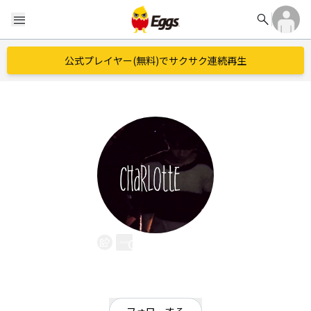
search
menu
公式プレイヤー(無料)でサクサク連続再生
Charlotte
EggsID：
charlotte696
41
フォロワー