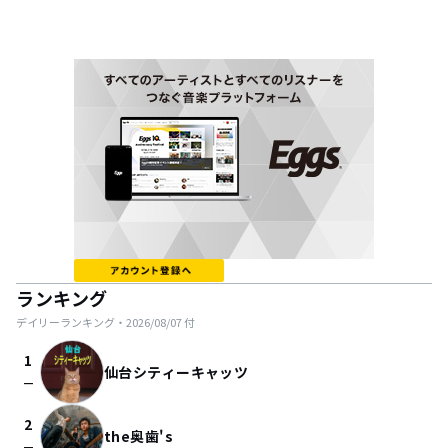
ランキング
デイリーランキング・
2026/08/07
付
1
仙台シティーキャッツ
check_indeterminate_small
2
the奥歯's