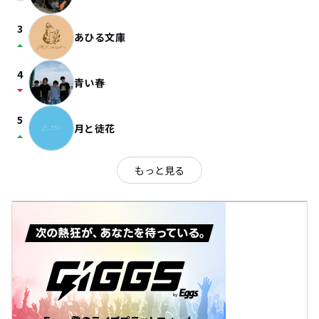
check_indeterminate_small
3
あひる文庫
arrow_drop_up
4
青い春
arrow_drop_down
5
月と徒花
arrow_drop_up
もっと見る