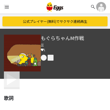
search
menu
公式プレイヤー(無料)でサクサク連続再生
もぐらちゃんM作戦
豆
1
歌詞