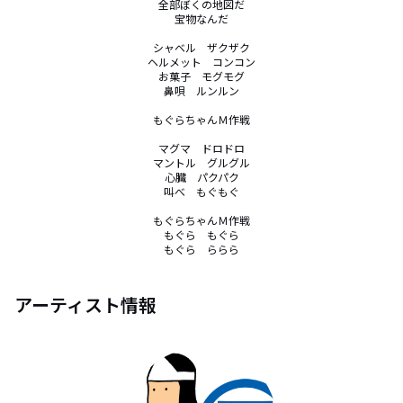
全部ぼくの地図だ

宝物なんだ

シャベル　ザクザク

ヘルメット　コンコン

お菓子　モグモグ

鼻唄　ルンルン

もぐらちゃんＭ作戦

マグマ　ドロドロ

マントル　グルグル

心臓　パクパク

叫べ　もぐもぐ

もぐらちゃんＭ作戦

もぐら　もぐら

もぐら　ららら
アーティスト情報