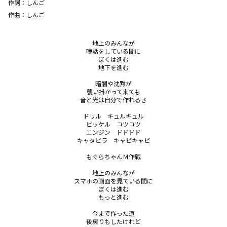
作詞：
しんご
作曲：
しんご
地上のみんなが

噂話をしている間に

ぼくは進む

地下を進む

暗闇や沈黙が

襲い掛かって来ても

音と光は自分で作れるさ

ドリル　キュルキュル

ピッケル　コツコツ

エンジン　ドドドド

キャタピラ　キャピキャピ

もぐらちゃんＭ作戦

地上のみんなが

スマホの画面を見ている間に

ぼくは進む

もっと進む

今まで作った道

後戻りもしたけれど
