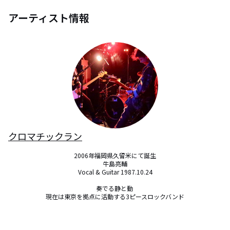
アーティスト情報
クロマチックラン
2006年福岡県久留米にて誕生

牛島亮輔

Vocal & Guitar 1987.10.24

奏でる静と動 

現在は東京を拠点に活動する3ピースロックバンド