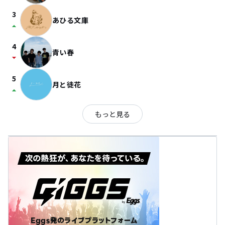
3
あひる文庫
arrow_drop_up
4
青い春
arrow_drop_down
5
月と徒花
arrow_drop_up
もっと見る