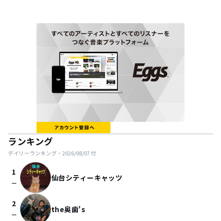
ランキング
デイリーランキング・
2026/08/07
付
1
仙台シティーキャッツ
check_indeterminate_small
2
the奥歯's
check_indeterminate_small