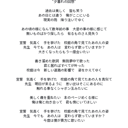
"夕暮れの回想"

過去は美しく　皆も笑う

あの日とは違う　俺がここにいる

現実の雨　降り注いでゆく

あの頃の様になんて数年前の事　大昔の事の様に感じて

無いものばかり探したら　有るものさえ見失う　

宣誓　気高く　手を挙げた　校庭の角で見てたあの人の姿

先生　今でも　あの人は　変わらず歌っていますか？

大きくなったらもう一度会いたい

書き溜めた歌詞　無我夢中で歌った　

君と居ればすべてが叶った

校庭は今　新しい道路の影響で　姿をかえてゆく

宣誓　気高く　手を挙げた　校庭の角で見てたあの人を真似て

先生　明日が来るように　思い出はそこにあるのに

触れる事なくシャボン玉みたいに　

美しく歳を重ねたい　本のページめくる様に

俺は俺と向き合って　君も傍にいてほしい

宣誓　気高く　手を挙げた　校庭の角で見てたあの人の姿

先生　今でも　あの人は　変わらず歌っていますか？

今度は僕が貴方に歌いたい