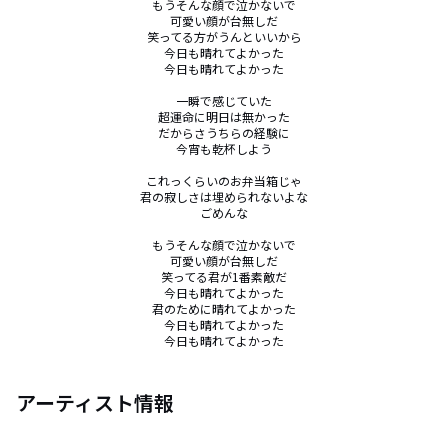
もうそんな顔で泣かないで

可愛い顔が台無しだ

笑ってる方がうんといいから

今日も晴れてよかった

今日も晴れてよかった

一瞬で感じていた

超運命に明日は無かった

だからさうちらの経験に

今宵も乾杯しよう

これっくらいのお弁当箱じゃ

君の寂しさは埋められないよな

ごめんな

もうそんな顔で泣かないで

可愛い顔が台無しだ

笑ってる君が1番素敵だ

今日も晴れてよかった

君のために晴れてよかった

今日も晴れてよかった

今日も晴れてよかった
アーティスト情報