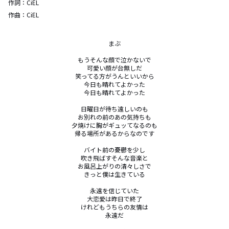
作詞：
CiEL
作曲：
CiEL
まぶ

もうそんな顔で泣かないで

可愛い顔が台無しだ

笑ってる方がうんといいから

今日も晴れてよかった

今日も晴れてよかった

日曜日が待ち遠しいのも

お別れの前のあの気持ちも

夕焼けに胸がギュッてなるのも

帰る場所があるからなのです

バイト前の憂鬱を少し

吹き飛ばすそんな音楽と

お風呂上がりの清々しさで

きっと僕は生きている

永遠を信じていた

大恋愛は昨日で終了

けれどもうちらの友情は

永遠だ
