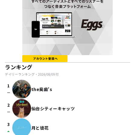
ランキング
デイリーランキング・
2026/08/09
付
1
the奥歯's
check_indeterminate_small
2
仙台シティーキャッツ
check_indeterminate_small
3
月と徒花
arrow_drop_up