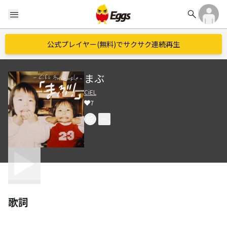
search
menu
公式プレイヤー(無料)でサクサク連続再生
まぶ
CiEL
7
歌詞