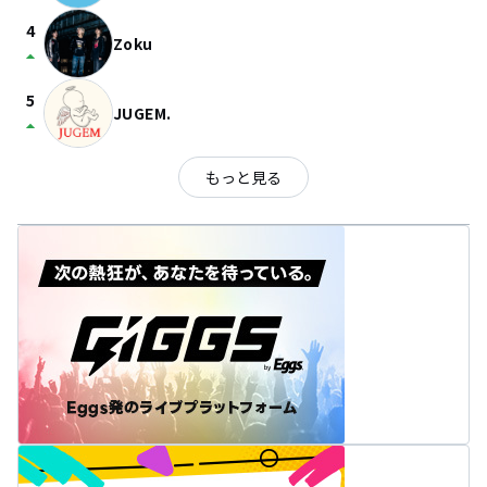
4
Zoku
arrow_drop_up
5
JUGEM.
arrow_drop_up
もっと見る