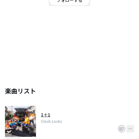
フォローする
東京都
ポップ
OFFICIAL WEBSITE
渋谷を中心に活動している Clock Locksです。
2012年から2013年に渋谷AX 六本木EX THEATER 赤坂ACTシアター
など大きな舞台でのステージを踏み
多くの企業からの声をいただく。
自身初のミニアルバムは2014年にレコ発ライブを行い
120人以上の動員を達成させる。（渋谷aube）
同年の5月にスリーマンライブを行い130人以上の動員を成功させる。(渋谷
aube)
同年の8月から関東の5都市14公演を回るツアーを行い
楽曲リスト
初のレコ発から約半年で600枚を売り上げる。
メンバーの入れ替えを経て
2016年にインディーズデビューを控えてます。
1＋1
Clock Locks