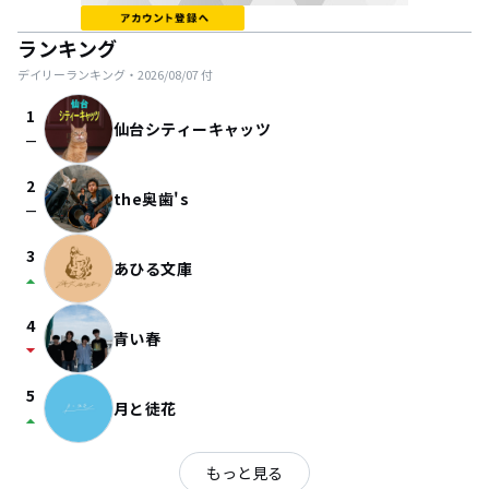
ランキング
デイリーランキング・
2026/08/07
付
1
仙台シティーキャッツ
check_indeterminate_small
2
the奥歯's
check_indeterminate_small
3
あひる文庫
arrow_drop_up
4
青い春
arrow_drop_down
5
月と徒花
arrow_drop_up
もっと見る