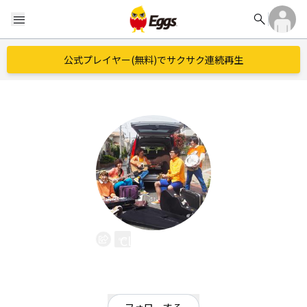
search
menu
公式プレイヤー(無料)でサクサク連続再生
Clock Locks
EggsID：
clocklocks
22
フォロワー