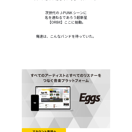
次世代の J-PUNK シーンに

名を連ねるであろう超新星

 【ORBit】ここに始動。

俺達は、こんなバンドを待っていた。