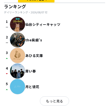
ランキング
デイリーランキング・
2026/08/07
付
1
仙台シティーキャッツ
check_indeterminate_small
2
the奥歯's
check_indeterminate_small
3
あひる文庫
arrow_drop_up
4
青い春
arrow_drop_down
5
月と徒花
arrow_drop_up
もっと見る