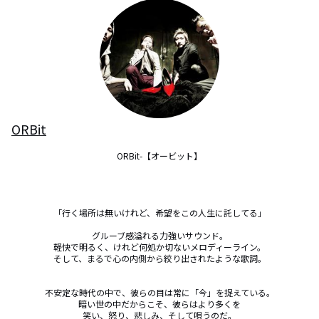
ORBit
ORBit-【オービット】

「行く場所は無いけれど、希望をこの人生に託してる」

グルーブ感溢れる力強いサウンド。

軽快で明るく、けれど何処か切ないメロディーライン。

そして、まるで心の内側から絞り出されたような歌詞。

不安定な時代の中で、彼らの目は常に「今」を捉えている。

暗い世の中だからこそ、彼らはより多くを

笑い、怒り、悲しみ、そして唄うのだ。
