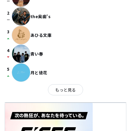
check_indeterminate_small
2
the奥歯's
check_indeterminate_small
3
あひる文庫
arrow_drop_up
4
青い春
arrow_drop_down
5
月と徒花
arrow_drop_up
もっと見る