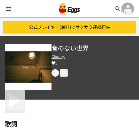
search
menu
公式プレイヤー(無料)でサクサク連続再生
音のない世界
Clumsy.
5
歌詞