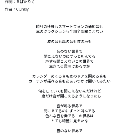
作詞：
えばたりく
作曲：
Clumsy.
時計の秒針もスマートフォンの通知音も

車のクラクションも全部全部聞こえない

波の音も風の音も僕の声も

音のない世界で

聞こえないのにずっと叫んでる

声すら聞こえないこの世界で

生きてる意味はあるのか

カレンダーめくる音も家のドアを閉める音も

カーテンが揺れる音もああいつかは聞いてみたい

何をしていても聞こえないんだけれど

一度だけ音が聞こえるようになったら

音が鳴る世界で

聞こえてるのにずっと叫んでる

色んな音を奏でるこの世界は

とても綺麗に見えたな

音のない世界で
