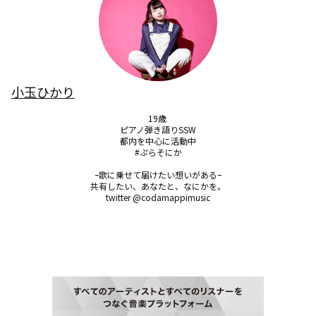
小玉ひかり
19歳 

ピアノ弾き語りSSW

都内を中心に活動中

#ぷらそにか

ｰ歌に乗せて届けたい想いがあるｰ

共有したい、あなたと、なにかを。

twitter @codamappimusic