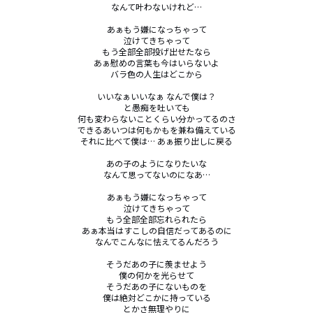
なんて叶わないけれど…

あぁもう嫌になっちゃって

泣けてきちゃって

もう全部全部投げ出せたなら

あぁ慰めの言葉も今はいらないよ

バラ色の人生はどこから

いいなぁいいなぁ なんで僕は？

と愚痴を吐いても

何も変わらないことくらい分かってるのさ

できるあいつは何もかもを兼ね備えている

それに比べて僕は… あぁ振り出しに戻る

あの子のようになりたいな

なんて思ってないのになあ…

あぁもう嫌になっちゃって

泣けてきちゃって

もう全部全部忘れられたら

あぁ本当はすこしの自信だってあるのに

なんでこんなに怯えてるんだろう

そうだあの子に羨ませよう

僕の何かを光らせて

そうだあの子にないものを

僕は絶対どこかに持っている

とかさ無理やりに
