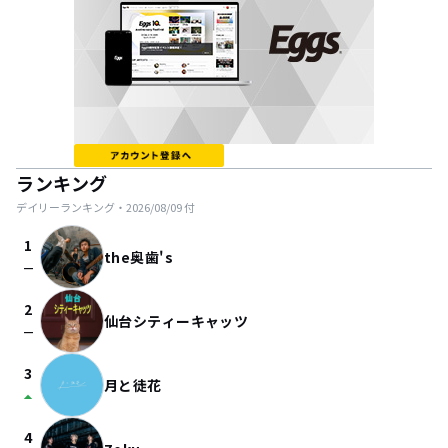
ランキング
デイリーランキング・
2026/08/09
付
1
the奥歯's
check_indeterminate_small
2
仙台シティーキャッツ
check_indeterminate_small
3
月と徒花
arrow_drop_up
4