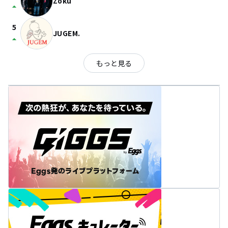
Zoku
arrow_drop_up
5
JUGEM.
arrow_drop_up
もっと見る