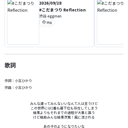
2026/09/28
#こだまつり Reflection
渋谷 eggman
location_on
渋谷
歌詞
作詞：
小玉ひかり
作曲：
小玉ひかり
みんな違ってみんないいなんて人は言うけど

この世界には1番も最下位も存在してしまう

結果よりもそれまでの過程が大事と謳う

けど結局みんな結果次第！風に流される

あの子のようになりたいな
