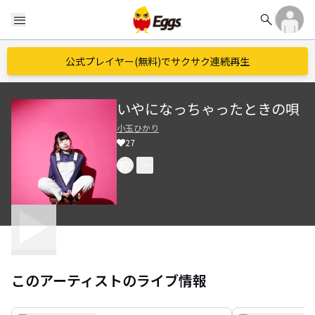
search
menu
公式プレイヤー(無料)でサクサク連続再生
いやになっちゃったときの唄
小玉ひかり
27
このアーティストのライブ情報