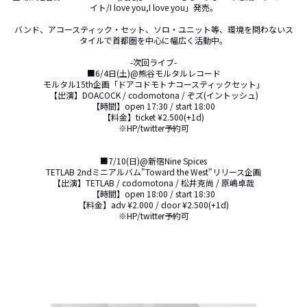
イト/I love you,I love you」発売。

バンド、アコースティック・セット、ソロ・ユニット等、環境を問わないス
タイルで首都圏を中心に幅広く活動中。

-次回ライブ-

■6/4日(土)@熊谷モルタルレコード

モルタル15th企画「ドアコドモトナコースティックセット」

【出演】DOACOCK / codomotona / ぞズ(イントッシュ)

【時間】open 17:30 / start 18:00

【料金】ticket ¥2.500(+1d)

※HP/twitter予約可

■7/10(日)@新宿Nine Spices

TETLAB 2ndミニアルバム"Toward the West"リリース企画

【出演】TETLAB / codomotona / 松井克尚 / 原嶋卓哉

【時間】open 18:00 / start 18:30

【料金】adv ¥2.000 / door ¥2.500(+1d)

※HP/twitter予約可
