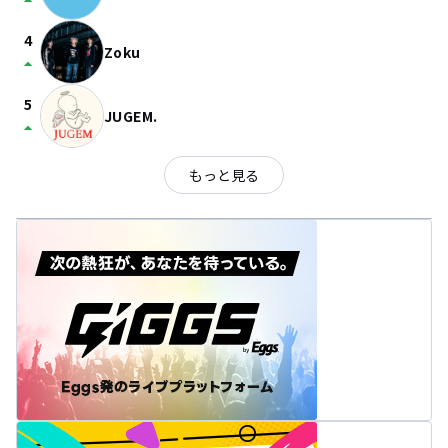
arrow_drop_up
4
Zoku
arrow_drop_up
5
JUGEM.
arrow_drop_up
もっと見る