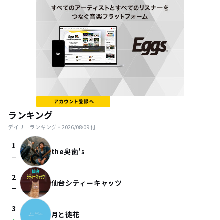
ランキング
デイリーランキング・
2026/08/09
付
1
the奥歯's
check_indeterminate_small
2
仙台シティーキャッツ
check_indeterminate_small
3
月と徒花