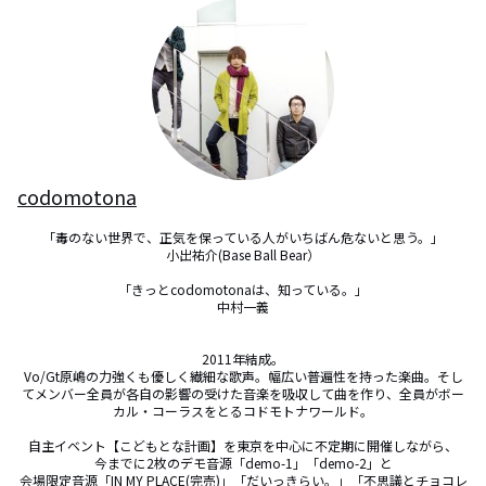
codomotona
「毒のない世界で、正気を保っている人がいちばん危ないと思う。」

小出祐介(Base Ball Bear）

「きっとcodomotonaは、知っている。」

中村一義

2011年結成。

Vo/Gt原嶋の力強くも優しく繊細な歌声。幅広い普遍性を持った楽曲。そし
てメンバー全員が各自の影響の受けた音楽を吸収して曲を作り、全員がボー
カル・コーラスをとるコドモトナワールド。

自主イベント【こどもとな計画】を東京を中心に不定期に開催しながら、

今までに2枚のデモ音源「demo-1」「demo-2」と

会場限定音源「IN MY PLACE(完売)」「だいっきらい。」「不思議とチョコレ