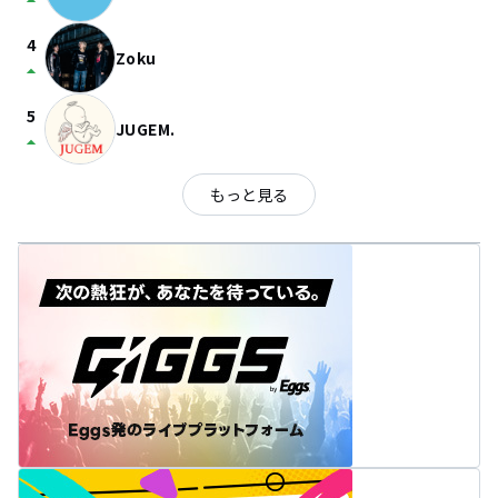
arrow_drop_up
4
Zoku
arrow_drop_up
5
JUGEM.
arrow_drop_up
もっと見る