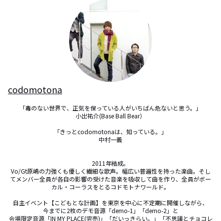
codomotona
「毒のない世界で、正気を保っている人がいちばん危ないと思う。」

小出祐介(Base Ball Bear）

「きっとcodomotonaは、知っている。」

中村一義

2011年結成。

Vo/Gt原嶋の力強くも優しく繊細な歌声。幅広い普遍性を持った楽曲。そし
てメンバー全員が各自の影響の受けた音楽を吸収して曲を作り、全員がボー
カル・コーラスをとるコドモトナワールド。

自主イベント【こどもとな計画】を東京を中心に不定期に開催しながら、

今までに2枚のデモ音源「demo-1」「demo-2」と

会場限定音源「IN MY PLACE(完売)」「だいっきらい。」「不思議とチョコレ