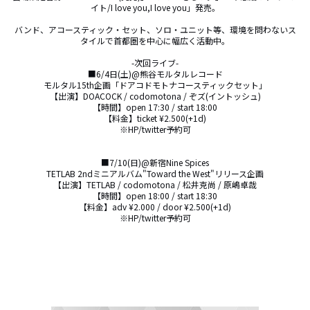
イト/I love you,I love you」発売。

バンド、アコースティック・セット、ソロ・ユニット等、環境を問わないス
タイルで首都圏を中心に幅広く活動中。

-次回ライブ-

■6/4日(土)@熊谷モルタルレコード

モルタル15th企画「ドアコドモトナコースティックセット」

【出演】DOACOCK / codomotona / ぞズ(イントッシュ)

【時間】open 17:30 / start 18:00

【料金】ticket ¥2.500(+1d)

※HP/twitter予約可

■7/10(日)@新宿Nine Spices

TETLAB 2ndミニアルバム"Toward the West"リリース企画

【出演】TETLAB / codomotona / 松井克尚 / 原嶋卓哉

【時間】open 18:00 / start 18:30

【料金】adv ¥2.000 / door ¥2.500(+1d)

※HP/twitter予約可
