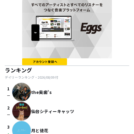
ランキング
デイリーランキング・
2026/08/09
付
1
the奥歯's
check_indeterminate_small
2
仙台シティーキャッツ
check_indeterminate_small
3
月と徒花